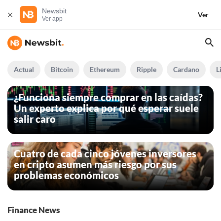
Newsbit
Ver
Ver app
Actual
Bitcoin
Ethereum
Ripple
Cardano
L
¿Funciona siempre comprar en las caídas?
Un experto explica por qué esperar suele
salir caro
Cuatro de cada cinco jóvenes inversores
en cripto asumen más riesgo por sus
problemas económicos
Finance News