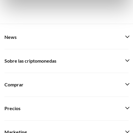
maak gedetailleerde keuzes, waaronder het maken van
bezwaar tegen bedrijven die persoonsgegevens verwerken
op basis van gerechtvaardigd belang. U kunt uw privacy-
instellingen te allen tijde inzien en bijwerken door op de
tekst 'cookies' te klikken onderaan de pagina. Voor meer
informatie: zie ons
privacy
- en
cookiestatement
.
News
Sobre las criptomonedas
Comprar
Precios
Marketing