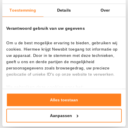
Primera hipoteca con Bitcoin como garantía
en EE.UU.
Toestemming
Details
Over
Verantwoord gebruik van uw gegevens
La inflación sube en Europa: ¿debe intervenir
el BCE?
Om u de best mogelijke ervaring te bieden, gebruiken wij
cookies. Hiermee krijgt Newsbit toegang tot informatie op
uw apparaat. Door in te stemmen met deze technieken,
geeft u ons en derde partijen de mogelijkheid
¿Pagar la compra con criptomonedas? Nuevas
persoonsgegevens zoals browsegedrag, uw precieze
cifras europeas sorprenden
geolocatie of unieke ID's op onze website te verwerken.
We gebruiken deze cookies voor het:
Goed laten functioneren van deze website
Lista de multimillonarios de Forbes 2026: las
personas más ricas del mundo
Verzamelen van gebruiksstatistieken
Alles toestaan
Tonen en meten van relevante advertenties
Aanpassen
Klik hieronder om ons toestemming te geven om deze
1
del / de la
4
Anterior
Siguiente
technieken te gebruiken voor bovenstaande doelen of