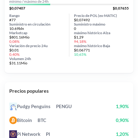
mínimo / máximo de 24h
$0,07407
$0,07655
Rango
Precio de POL (ex-MATIC)
#77
$0,07492
Suministro en circulación
Suministro máximo
10.69bln
0
Marketcap
máximo histórico
Alza
$801.16Mio
$1,29
0,08%
94,18%
Variación de precio
24u
máximo histórico
Baja
$0,01
$0,06771
0,40%
10,65%
Volumen 24h
$31.11Mio
Precios populares
Pudgy Penguins
PENGU
1,90%
Bitcoin
BTC
0,90%
Pi Network
PI
1,20%