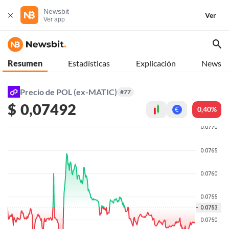
Newsbit
Ver
Ver app
Resumen
Estadísticas
Explicación
News
Precio de POL (ex-MATIC)
#77
$
0,07492
0,40%
€