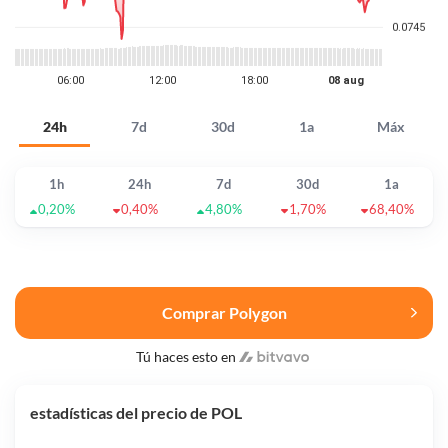
24h
7d
30d
1a
Máx
1h
24h
7d
30d
1a
0,20%
0,40%
4,80%
1,70%
68,40%
Comprar Polygon
Tú haces esto en
estadísticas del precio de POL