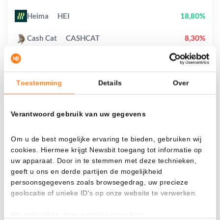
Heima
HEI
18,80%
Cash Cat
CASHCAT
8,30%
Toestemming
Details
Over
¿Qué pasa si…?
Mira cuánto valor tendrías hoy si hubieras
Verantwoord gebruik van uw gegevens
aplicado el dollar-cost averaging en distintas
criptomonedas.
Om u de best mogelijke ervaring te bieden, gebruiken wij
cookies. Hiermee krijgt Newsbit toegang tot informatie op
Había invertido
En
uw apparaat. Door in te stemmen met deze technieken,
$
geeft u ons en derde partijen de mogelijkheid
persoonsgegevens zoals browsegedrag, uw precieze
Cada
Desde
geolocatie of unieke ID's op onze website te verwerken.
We gebruiken deze cookies voor het: