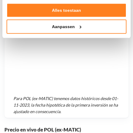
Goed laten functioneren van deze website
Verzamelen van gebruiksstatistieken
Alles toestaan
Valor total
Tonen en meten van relevante advertenties
$
1.248,88
Aanpassen
- 0,00%
- $ 2.151,12
Klik hieronder om ons toestemming te geven om deze
technieken te gebruiken voor bovenstaande doelen of
maak gedetailleerde keuzes, waaronder het maken van
bezwaar tegen bedrijven die persoonsgegevens verwerken
op basis van gerechtvaardigd belang. U kunt uw privacy-
instellingen te allen tijde inzien en bijwerken door op de
tekst 'cookies' te klikken onderaan de pagina. Voor meer
informatie: zie ons
privacy
- en
cookiestatement
.
Para
POL (ex-MATIC)
tenemos datos históricos desde
01-
11-2023
, la fecha hipotética de la primera inversión se ha
ajustado en consecuencia.
Precio en vivo de POL (ex-MATIC)