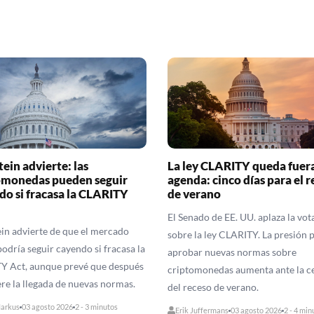
ein advierte: las
La ley CLARITY queda fuera
omonedas pueden seguir
agenda: cinco días para el 
do si fracasa la CLARITY
de verano
El Senado de EE. UU. aplaza la vot
in advierte de que el mercado
sobre la ley CLARITY. La presión 
podría seguir cayendo si fracasa la
aprobar nuevas normas sobre
Y Act, aunque prevé que después
criptomonedas aumenta ante la c
ere la llegada de nuevas normas.
del receso de verano.
arkus
03 agosto 2026
2 - 3 minutos
Erik Juffermans
03 agosto 2026
2 - 4 min