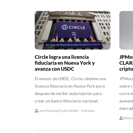
Circle logra una licencia
JPMorg
fiduciaria en Nueva York y
CLARI
avanza con USDC
cript
El emisor de USDC, Circle, obtiene una
JPMorga
licencia fiduciaria en Nueva York poco
sobre 
después de recibir autorización para
corre e
crear un banco fiduciario nacional.
aumenta
mercad
Leon Markus
31 julio 2026
1 - 3 minutos
Willem