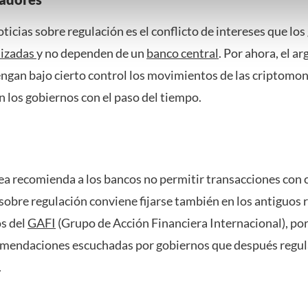
nder het maken van bezwaar tegen bedrijven die persoonsgegeve
oticias sobre regulación es el conflicto de intereses que lo
 uw privacy-instellingen te allen tijde inzien en bijwerken door op 
r informatie: zie ons
privacy
- en
cookiestatement
.
lizadas
y no dependen de un
banco central
. Por ahora, el 
gan bajo cierto control los movimientos de las criptomon
 los gobiernos con el paso del tiempo.
 recomienda a los bancos no permitir transacciones con c
as sobre regulación conviene fijarse también en los antiguos
s del
GAFI
(Grupo de Acción Financiera Internacional), por
omendaciones escuchadas por gobiernos que después regul
.