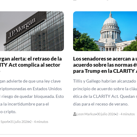
an alerta: el retraso de la
Los senadores se acercan a 
TY Act complica al sector
acuerdo sobre las normas é
o
para Trump en la CLARITY 
n advierte de que una ley clave
Tillis y Gallego habrían alcanzado
criptomonedas en Estados Unidos
principio de acuerdo sobre la clá
l riesgo de quedar bloqueada. Esto
ética de la CLARITY Act. Quedan s
 la incertidumbre para el
días para el receso de verano.
o cripto.
Leon Markus
30 julio 2026
2 - 4 minutos
 Spork
31 julio 2026
2 - 4 minutos