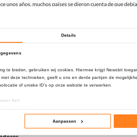
ce unos años, muchos países se dieron cuenta de que debía
bre regulación aparecen con frecuencia en los medios e inf
 internacional.
Details
 gegevens
omonedas
. Un ejemplo son Bolivia, Marruecos o Pakistán. E
omonedas en sí, sino a las posibilidades de blanqueo de cap
ng te bieden, gebruiken wij cookies. Hiermee krijgt Newsbit toega
 met deze technieken, geeft u ons en derde partijen de mogelijk
ea, verás que el blanqueo de dinero suele ser el tema princi
locatie of unieke ID's op onze website te verwerken.
das y blanqueo de capitales afectan sobre todo a los brók
voor het:
 organizaciones que prestan servicios las que deben verifica
an deze website
tistieken
nte advertenties
Aanpassen
ladores
mming te geven om deze technieken te gebruiken voor bovenstaa