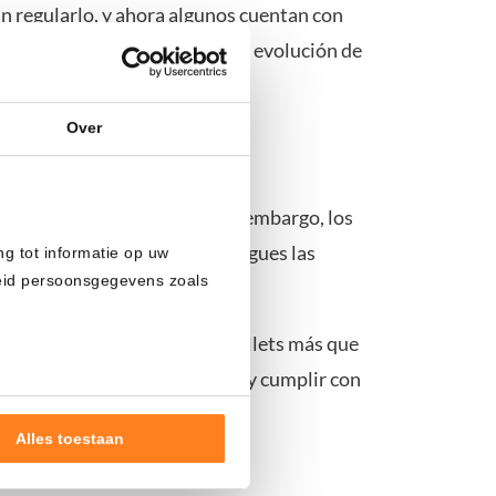
n regularlo, y ahora algunos cuentan con
orman principalmente sobre la evolución de
Over
n la mayoría de los casos, sin embargo, los
itales que estas ofrecen. Si sigues las
ng tot informatie op uw
heid persoonsgegevens zoals
pal.
ers y a los proveedores de wallets más que
r la identidad de los clientes y cumplir con
Alles toestaan
nde doelen of maak