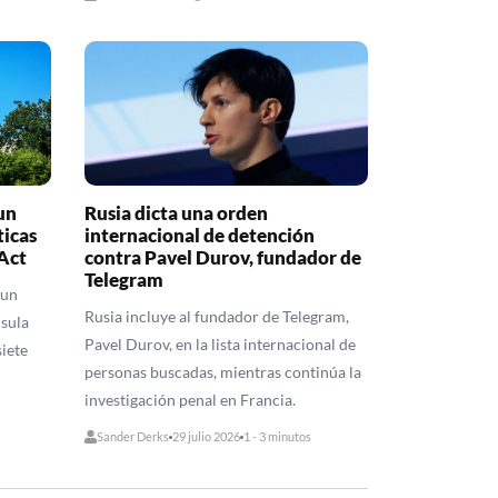
un
Rusia dicta una orden
ticas
internacional de detención
Act
contra Pavel Durov, fundador de
Telegram
 un
Rusia incluye al fundador de Telegram,
usula
Pavel Durov, en la lista internacional de
iete
personas buscadas, mientras continúa la
investigación penal en Francia.
Sander Derks
29 julio 2026
1 - 3 minutos