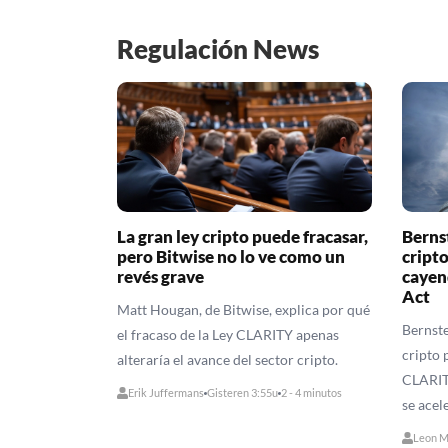
Regulación News
La gran ley cripto puede fracasar,
Bernst
pero Bitwise no lo ve como un
cript
revés grave
cayen
Act
Matt Hougan, de Bitwise, explica por qué
Bernste
el fracaso de la Ley CLARITY apenas
cripto 
alteraría el avance del sector cripto.
CLARIT
Erik Juffermans
Gisteren 3:55u
2 - 4 minutos
se acel
Leon M