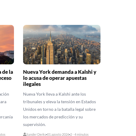
 de la
Nueva York demanda a Kalshi y
receso
lo acusa de operar apuestas
ilegales
ación
Nueva York lleva a Kalshi ante los
para
tribunales y eleva la tensión en Estados
Unidos en torno a la batalla legal sobre
ercanía
los mercados de predicción y su
supervisión.
utos
Sander Derks
01 agosto 2026
2 - 4 minutos