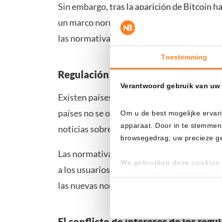
Sin embargo, tras la aparición de
Bitcoin
ha
un marco normativo ligero. Las noticias so
las normativas tanto a nivel nacional como
Toestemming
Regulación fuera de España
Verantwoord gebruik van uw
Existen países que han prohibido las
cript
países no se oponen oficialmente a las cript
Om u de best mogelijke ervari
apparaat. Door in te stemmen
noticias sobre regulación de la Unión Europ
browsegedrag, uw precieze geo
Las normativas relacionadas con criptomone
We gebruiken deze cookies 
a los usuarios finales. Son estas empresas y
Goed laten functioneren v
las nuevas normativas.
Verzamelen van gebruikssta
Tonen en meten van releva
El conflicto de intereses de los regu
Klik hieronder om ons toeste