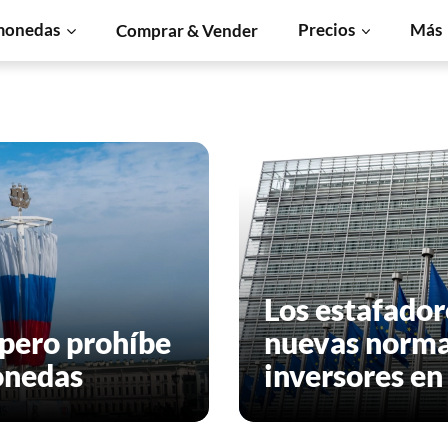
monedas
Precios
Más
Comprar & Vender
Los estafador
 pero prohíbe
nuevas norma
onedas
inversores e