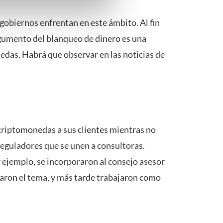
ns verwerken op basis van
s gobiernos enfrentan en este ámbito. Al fin
de tekst 'cookies' te klikken
argumento del blanqueo de dinero es una
edas. Habrá que observar en las noticias de
riptomonedas a sus clientes mientras no
 reguladores que se unen a consultoras.
 ejemplo, se incorporaron al consejo asesor
aron el tema, y más tarde trabajaron como