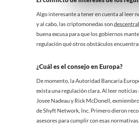
gedetailleerde keuzes, waaro
Algo interesante a tener en cuenta al leer n
gerechtvaardigd belang. U kunt
onderaan de pagina. Voor mee
y al cabo, las criptomonedas son
descentra
buena excusa para que los gobiernos manten
regulación qué otros obstáculos encuentran
¿Cuál es el consejo en Europa?
De momento, la Autoridad Bancaria Europea
exista una regulación clara. Al leer notici
Josee Nadeau y Rick McDonell, exmiembro
de Shyft Network, Inc. Primero dieron rec
asesores para cumplir con esas normativas