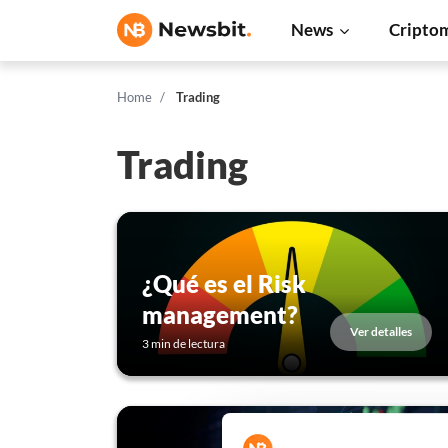
News
Cripto
Home
Trading
Trading
¿Qué es el Risk
management?
Ver detalles
3 min de lectura