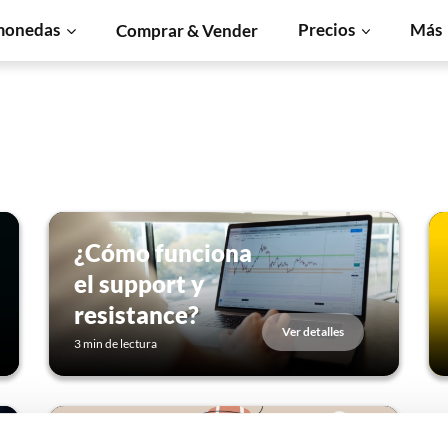
monedas
Precios
Más
Comprar & Vender
¿Cómo funciona
el support y
resistance?
Ver detalles
3 min de lectura
¿Qué es el