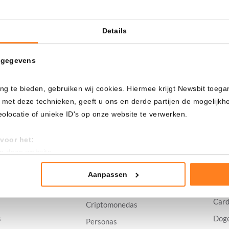
Crypto Fear and
Greed Index?
Details
Ver detalles
5 min de lectura
 gegevens
ng te bieden, gebruiken wij cookies. Hiermee krijgt Newsbit toega
 met deze technieken, geeft u ons en derde partijen de mogelijk
locatie of unieke ID's op onze website te verwerken.
Comprar
Prec
s
Compra criptomonedas
Todo
voor het:
ews
Precios de criptomonedas
Bitc
an deze website
tistieken
Eth
nte advertenties
Aanpassen
ws
XRP
Explicación
mming te geven om deze technieken te gebruiken voor bovenstaa
Car
Criptomonedas
nder het maken van bezwaar tegen bedrijven die persoonsgegeve
s
Dog
Personas
 uw privacy-instellingen te allen tijde inzien en bijwerken door op 