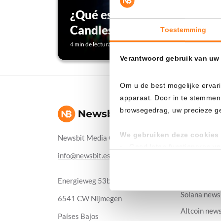
¿Qué es una
Candlestick?
Toestemming
Ver detalles
4 min de lectura
Verantwoord gebruik van uw
Om u de best mogelijke ervari
apparaat. Door in te stemmen
browsegedrag, uw precieze geo
News
Bitcoin new
We gebruiken deze cookies 
Newsbit Media Group
Ethereum n
Goed laten functioneren v
info@newsbit.es
Verzamelen van gebruikssta
XRP news
Tonen en meten van releva
Cardano ne
Energieweg 53b
Klik hieronder om ons toeste
Solana news
6541 CW Nijmegen
gedetailleerde keuzes, waaro
Altcoin new
Países Bajos
gerechtvaardigd belang. U kunt