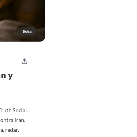
Bolsa
án y
ruth Social.
ontra Irán.
a, radar,