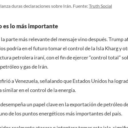
anza duras declaraciones sobre Irán. Fuente:
Truth Social
o es lo más importante
 la parte más relevante del mensaje vino después. Trump a
s podría en el futuro tomar el control de la Isla Kharg y o
tura petrolera iraní, con el fin de ejercer “control total” so
etróleo y gas de Irán.
efirió a Venezuela, señalando que Estados Unidos ha lograd
similar en el control de la energía.
 desempeña un papel clave en la exportación de petróleo de
uno de los puntos energéticos más importantes del país.
idos realmente atacara o intentara tomar esta isla, signifi