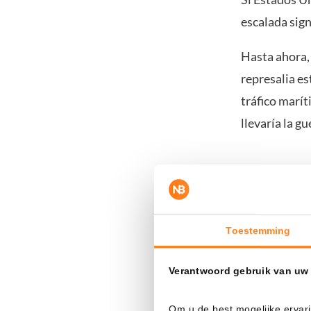
escalada sign
Hasta ahora, 
represalia es
tráfico marít
llevaría la g
El precio 
Para el merca
clave en la r
Toestemming
Si los inver
Verantwoord gebruik van uw
infraestructu
aumentar rá
Om u de best mogelijke ervari