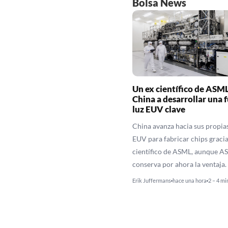
Bolsa News
Un ex científico de ASM
China a desarrollar una 
luz EUV clave
China avanza hacia sus propi
EUV para fabricar chips gracia
científico de ASML, aunque A
conserva por ahora la ventaja.
Erik Juffermans
hace una hora
2 – 4 mi