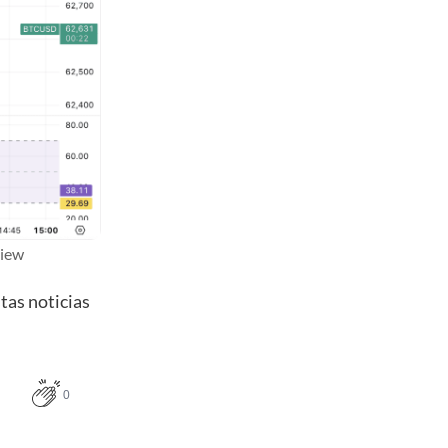
View
tas noticias
0