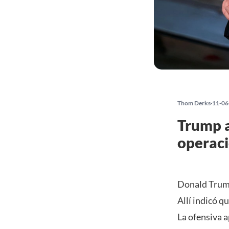
Thom Derks
11-06
Trump a
operaci
Donald Trump
Allí indicó 
La ofensiva a