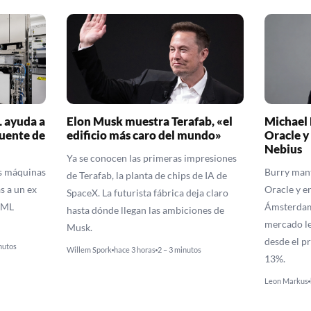
L ayuda a
Elon Musk muestra Terafab, «el
Michael 
fuente de
edificio más caro del mundo»
Oracle y
Nebius
Ya se conocen las primeras impresiones
as máquinas
Burry mant
de Terafab, la planta de chips de IA de
s a un ex
Oracle y e
SpaceX. La futurista fábrica deja claro
SML
Ámsterdam.
hasta dónde llegan las ambiciones de
mercado le
Musk.
desde el p
nutos
Willem Spork
hace 3 horas
2 – 3 minutos
13%.
Leon Markus