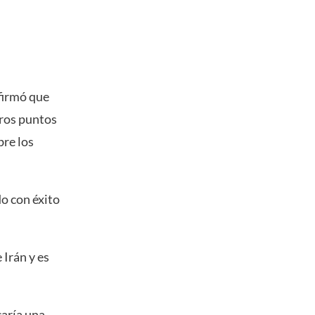
firmó que
tros puntos
bre los
o con éxito
 Irán y es
caría una