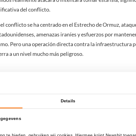
ificativa del conflicto.
el conflicto se ha centrado en el Estrecho de Ormuz, ataqu
tadounidenses, amenazas iraníes y esfuerzos por mantener 
imo. Pero una operación directa contra la infraestructura p
uerra a un nivel mucho más peligroso.
del petróleo podría reaccionar drásticamente
do del petróleo, esto es potencialmente explosivo. Irán es
egión y la Isla Kharg es estratégica para la exportación de cr
Details
sores creen que Estados Unidos realmente atacará o ocupará
 gegevens
ra petrolera iraní, la prima de riesgo geopolítico en el pet
pidamente.
ng te bieden, gebruiken wij cookies. Hiermee krijgt Newsbit toega