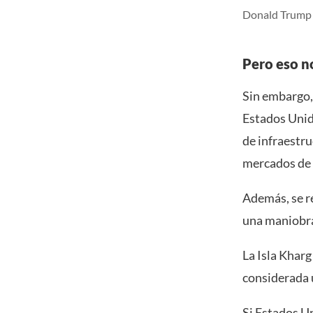
Donald Trump l
Pero eso n
Sin embargo,
Estados Unido
de infraestruc
mercados de p
Además, se r
una maniobra 
La Isla Kharg
considerada 
Si Estados Un