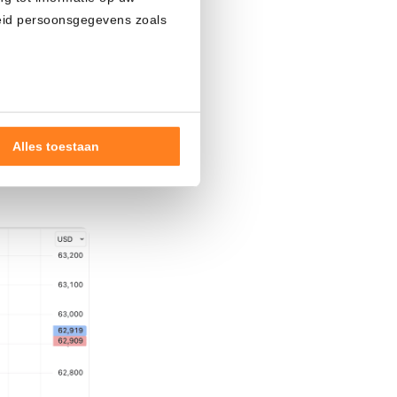
heid persoonsgegevens zoals
recho de
 elevado y el
adas. Esto
Alles toestaan
ando al dólar
nde doelen of maak
ns verwerken op basis van
de tekst 'cookies' te klikken