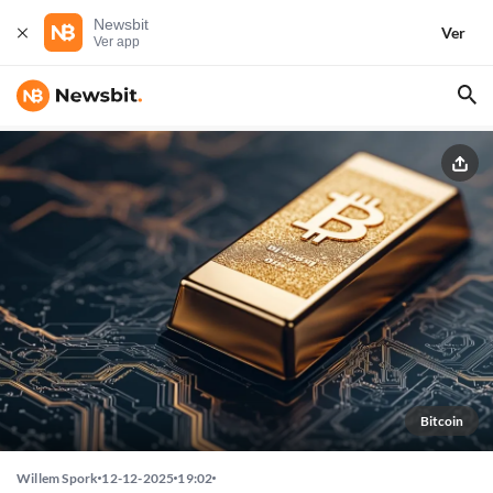
Newsbit
Ver
Ver app
Bitcoin
Willem Spork
12-12-2025
19:02