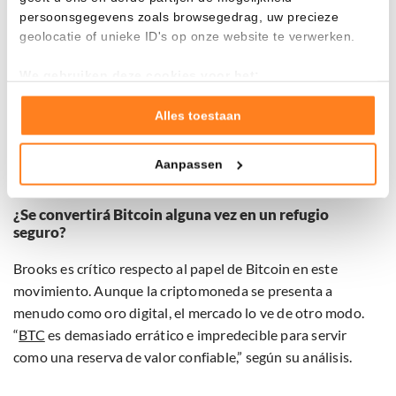
del oro. Según Brooks, esto es una señal alarmante. “Los
persoonsgegevens zoals browsegedrag, uw precieze
mercados tratan las buenas noticias como malas noticias.
geolocatie of unieke ID's op onze website te verwerken.
Eso es preocupante.”
We gebruiken deze cookies voor het:
Advierte que los bancos centrales tienen poco margen para
Goed laten functioneren van deze website
mantener artificialmente las tasas de interés bajas, y que la
Verzamelen van gebruiksstatistieken
Alles toestaan
represión financiera, como obligar a los bancos a mantener
Tonen en meten van relevante advertenties
bonos, no ofrece una solución estructural.
Aanpassen
Klik hieronder om ons toestemming te geven om deze
technieken te gebruiken voor bovenstaande doelen of
maak gedetailleerde keuzes, waaronder het maken van
¿Se convertirá Bitcoin alguna vez en un refugio
seguro?
bezwaar tegen bedrijven die persoonsgegevens verwerken
op basis van gerechtvaardigd belang. U kunt uw privacy-
Brooks es crítico respecto al papel de Bitcoin en este
instellingen te allen tijde inzien en bijwerken door op de
tekst 'cookies' te klikken onderaan de pagina. Voor meer
movimiento. Aunque la criptomoneda se presenta a
informatie: zie ons
privacy
- en
cookiestatement
.
menudo como oro digital, el mercado lo ve de otro modo.
“
BTC
es demasiado errático e impredecible para servir
como una reserva de valor confiable,” según su análisis.