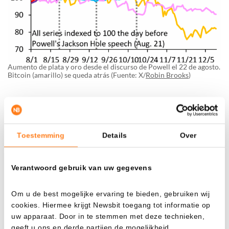
Aumento de plata y oro desde el discurso de Powell el 22 de agosto.
Bitcoin (amarillo) se queda atrás (Fuente: X/
Robin Brooks
)
Preocupaciones subyacentes: deuda y política
La motivación detrás de este movimiento es, según Brooks,
Toestemming
Details
Over
la creciente preocupación por la sostenibilidad de la
política fiscal en los países occidentales. Los inversores
temen que las altas deudas se “eliminen” mediante la
Verantwoord gebruik van uw gegevens
inflación.
Om u de best mogelijke ervaring te bieden, gebruiken wij
Incluso el fin del cierre del gobierno estadounidense, que
cookies. Hiermee krijgt Newsbit toegang tot informatie op
uw apparaat. Door in te stemmen met deze technieken,
normalmente sería una noticia positiva, no enfrió el rally
geeft u ons en derde partijen de mogelijkheid