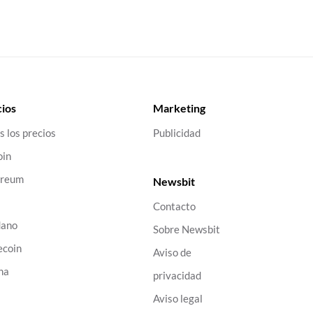
ios
Marketing
s los precios
Publicidad
oin
ereum
Newsbit
Contacto
dano
Sobre Newsbit
ecoin
Aviso de
na
privacidad
B
Aviso legal