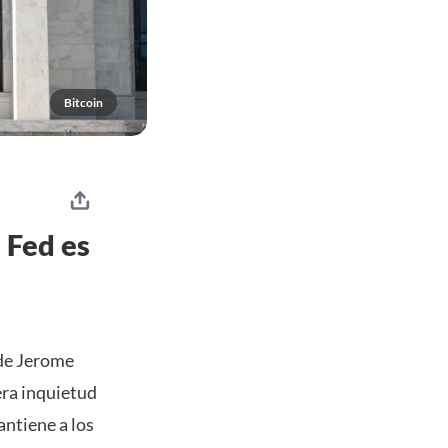
Bitcoin
 Fed es
 de Jerome
era inquietud
ntiene a los