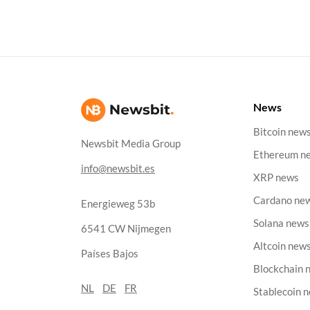
News
Bitcoin new
Newsbit Media Group
Ethereum n
info@newsbit.es
XRP news
Cardano ne
Energieweg 53b
Solana news
6541 CW Nijmegen
Altcoin new
Países Bajos
Blockchain 
NL
DE
FR
Stablecoin 