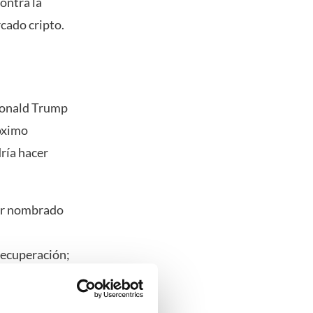
ontra la
rcado cripto.
 Donald Trump
óximo
dría hacer
ser nombrado
recuperación;
abilidad de