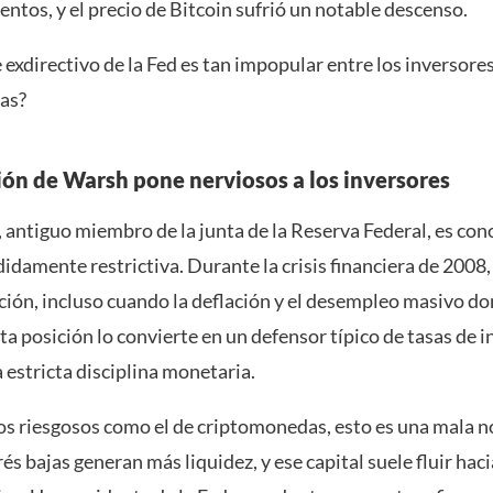
entos, y el precio de Bitcoin sufrió un notable descenso.
 exdirectivo de la Fed es tan impopular entre los inversore
as?
ión de Warsh pone nerviosos a los inversores
 antiguo miembro de la junta de la Reserva Federal, es con
idamente restrictiva. Durante la crisis financiera de 2008,
ación, incluso cuando la deflación y el desempleo masivo d
a posición lo convierte en un defensor típico de tasas de i
a estricta disciplina monetaria.
s riesgosos como el de criptomonedas, esto es una mala no
rés bajas generan más liquidez, y ese capital suele fluir hac