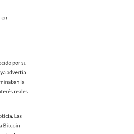
s en
ocido por su
 ya advertía
ominaban la
nterés reales
ticia. Las
ia Bitcoin