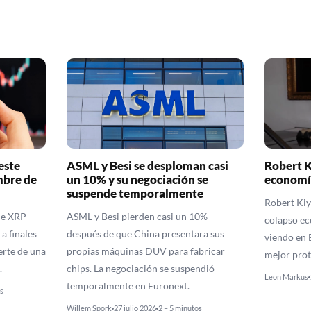
este
ASML y Besi se desploman casi
Robert K
mbre de
un 10% y su negociación se
economí
suspende temporalmente
Robert Kiy
de XRP
ASML y Besi pierden casi un 10%
colapso ec
a finales
después de que China presentara sus
viendo en B
erte de una
propias máquinas DUV para fabricar
mejor prot
.
chips. La negociación se suspendió
Leon Markus
temporalmente en Euronext.
s
Willem Spork
27 julio 2026
2 – 5 minutos