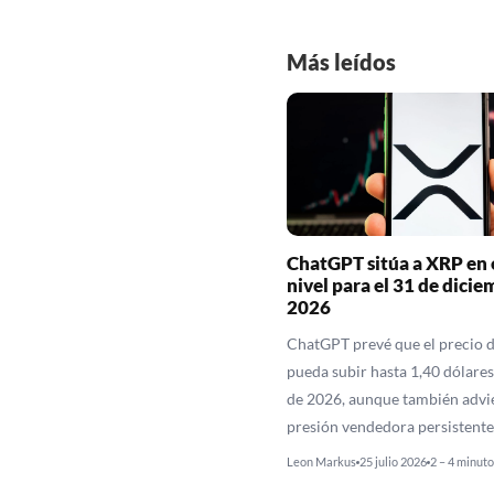
Más leídos
ChatGPT sitúa a XRP en 
nivel para el 31 de dicie
2026
ChatGPT prevé que el precio 
pueda subir hasta 1,40 dólares 
de 2026, aunque también advi
presión vendedora persistente
Leon Markus
25 julio 2026
2 – 4 minuto