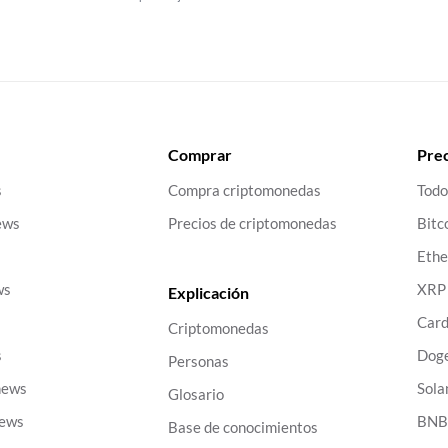
Comprar
Prec
s
Compra criptomonedas
Todo
ews
Precios de criptomonedas
Bitc
Eth
ws
XRP
Explicación
Car
Criptomonedas
s
Dog
Personas
news
Sola
Glosario
news
BN
Base de conocimientos