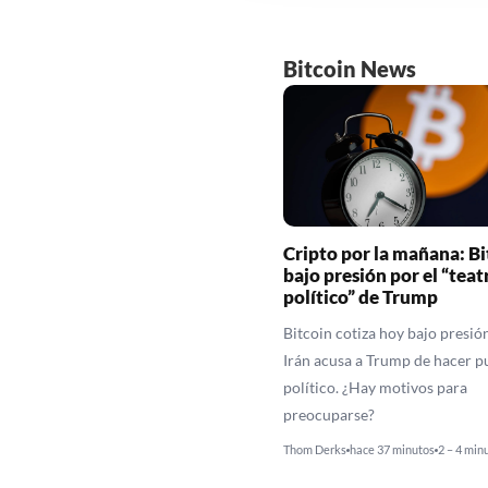
Bitcoin News
Cripto por la mañana: Bi
bajo presión por el “teat
político” de Trump
Bitcoin cotiza hoy bajo presió
Irán acusa a Trump de hacer p
político. ¿Hay motivos para
preocuparse?
Thom Derks
hace 37 minutos
2 – 4 min