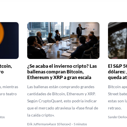
tcoin,
¿Se acaba el invierno cripto? Las
El S&P 5
ro
ballenas compran Bitcoin,
dólares:
Ethereum y XRP a gran escala
queda at
n, mientras
Las ballenas están comprando grandes
Bitcoin ap
uro teatro
cantidades de Bitcoin, Ethereum y XRP.
Street bate
Según CryptoQuant, esto podría indicar
estas son l
que el mercado atraviesa la «fase final de
retraso.
la caída cripto».
utos
Sander Derks
Erik Juffermans
hace 10 horas
2 – 5 minutos