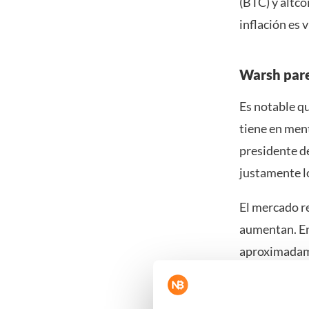
(BTC) y altco
inflación es 
Warsh pare
Es notable q
tiene en ment
presidente de
justamente l
El mercado r
aumentan. En 
aproximadame
el precio ron
En Polymarke