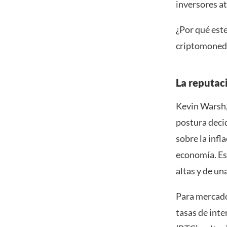
inversores at
¿Por qué este
criptomoned
La reputac
Kevin Warsh,
postura decid
sobre la infl
economía. Est
altas y de un
Para mercado
tasas de inte