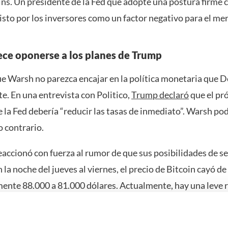
ins. Un presidente de la Fed que adopte una postura firme c
visto por los inversores como un factor negativo para el me
ce oponerse a los planes de Trump
ue Warsh no parezca encajar en la política monetaria que
e. En una entrevista con Politico,
Trump declaró
que el pr
 la Fed debería “reducir las tasas de inmediato”. Warsh po
o contrario.
eaccionó con fuerza al rumor de que sus posibilidades de 
la noche del jueves al viernes, el precio de Bitcoin cayó de
nte 88.000 a 81.000 dólares. Actualmente, hay una leve 
da los 82.000 dólares.
t, una plataforma descentralizada de predicciones, la prob