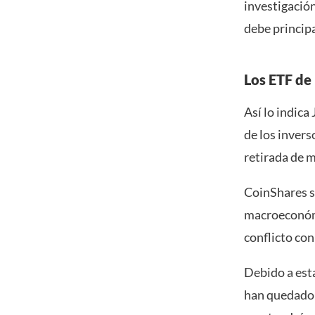
investigació
debe princip
Los ETF de 
Así lo indica
de los invers
retirada de 
CoinShares s
macroeconómic
conflicto con
Debido a esta
han quedado e