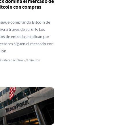
ck domina el mercado de
itcoin con compras
 sigue comprando Bitcoin de
va a través de su ETF. Los
tos de entradas explican por
versores siguen el mercado con
ción.
Gisteren 6:31u
2 – 3 minutos