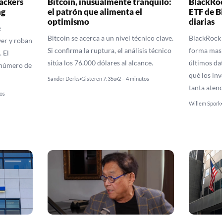
ackers
Bitcoin, inusualmente tranquilo:
BlackRo
ng
el patrón que alimenta el
ETF de B
optimismo
diarias
e
Bitcoin se acerca a un nivel técnico clave.
BlackRock
er y roban
Si confirma la ruptura, el análisis técnico
forma masi
 El
sitúa los 76.000 dólares al alcance.
últimos da
l número de
qué los in
Sander Derks
Gisteren 7:35u
2 – 4 minutos
tanta aten
os
Willem Spork