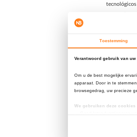
tecnológicos
momento.
Howard dest
soporte técn
Toestemming
menudo como 
las fluctuac
Verantwoord gebruik van uw
los inversore
Om u de best mogelijke ervari
La
venta
de 3
apparaat. Door in te stemmen
browsegedrag, uw precieze geo
atención. Se
transacción,
We gebruiken deze cookies 
pequeña para 
Goed laten functioneren v
Verzamelen van gebruikssta
inquietud ent
Tonen en meten van releva
como uno de 