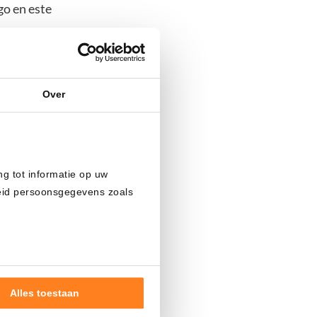
go en este
 de un
nsidera a
Over
mo tiempo,
 indica que
ng tot informatie op uw
 atrajo mucha
heid persoonsgegevens zoals
 Group
, la
e demasiado
 generó
rante años
Alles toestaan
Haeems, el