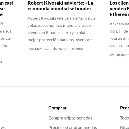
n casi
Robert Kiyosaki advierte: «La
Los clie
se
economía mundial se hunde»
venden 
e
Ethereu
Robert Kiyosaki vuelve a alertar de un
10%
Arkham det
colapso económico mundial y sigue
ra sus
los ETF de
viendo en Bitcoin, el oro y la plata la
bricar
retiran di
mejor protección para los inversores.
ndió
vez más p
Leon Markus
26 julio 2026
1 – 3 minutos
Willem Spork
os
Comprar
Prec
s
Compra criptomonedas
Todo
ews
Precios de criptomonedas
Bitc