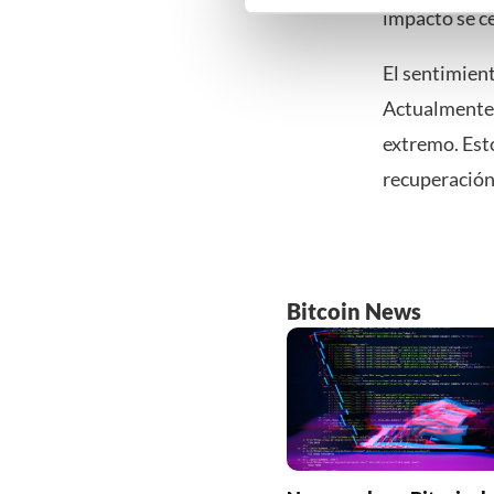
impacto se ce
Klik hieronder om ons toeste
gedetailleerde keuzes, waaro
El sentimient
gerechtvaardigd belang. U kunt
onderaan de pagina. Voor mee
Actualmente 
extremo. Est
recuperación
Bitcoin News