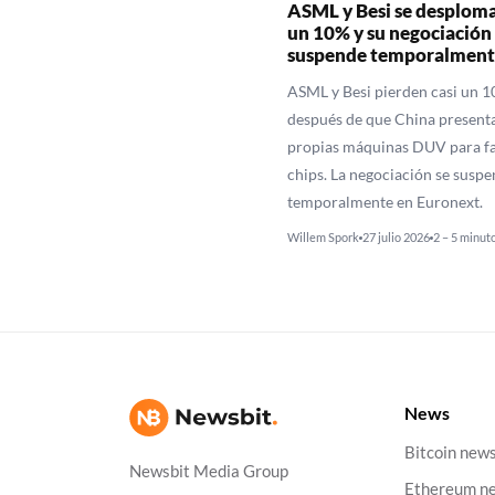
ASML y Besi se desploma
un 10% y su negociación 
suspende temporalment
ASML y Besi pierden casi un 
después de que China presenta
propias máquinas DUV para fa
chips. La negociación se suspe
temporalmente en Euronext.
Willem Spork
27 julio 2026
2 – 5 minut
News
Bitcoin new
Newsbit Media Group
Ethereum n