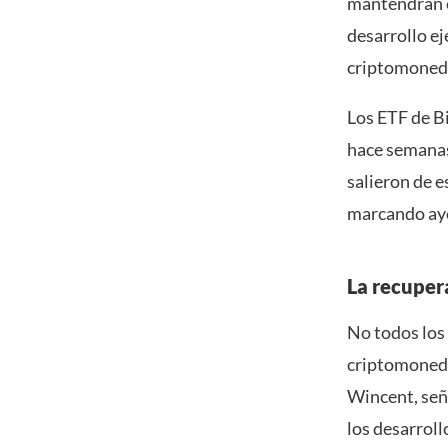
mantendrán e
desarrollo ej
criptomoned
Los ETF de B
hace semanas
salieron de 
marcando aye
La recupera
No todos los
criptomoneda
Wincent, señ
los desarrol