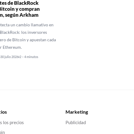
ntes de BlackRock
Bitcoin y compran
m, según Arkham
ecta un cambio llamativo en
 BlackRock: los inversores
nero de Bitcoin y apuestan cada
or Ethereum.
30 julio 2026
2 – 4 minutos
ios
Marketing
s los precios
Publicidad
oin