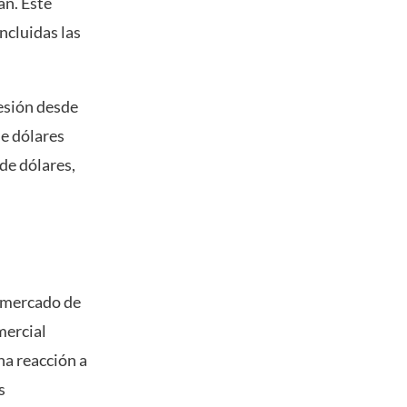
án. Este
ncluidas las
esión desde
e dólares
de dólares,
l mercado de
mercial
na reacción a
s