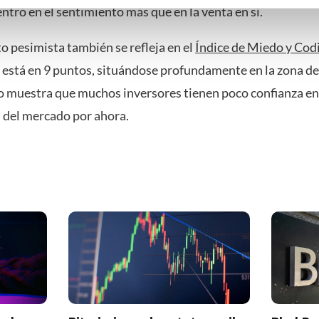
ntró en el sentimiento más que en la venta en sí.
mming te geven om deze technieken te gebruiken voor bovenstaa
nder het maken van bezwaar tegen bedrijven die persoonsgegeve
o pesimista también se refleja en el
Índice de Miedo y Cod
 uw privacy-instellingen te allen tijde inzien en bijwerken door op 
r informatie: zie ons
privacy
- en
cookiestatement
.
está en 9 puntos, situándose profundamente en la zona d
o muestra que muchos inversores tienen poco confianza en
 del mercado por ahora.