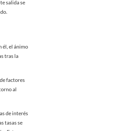
nte salida se
ado.
 él, el ánimo
s tras la
.
de factores
torno al
as de interés
s tasas se