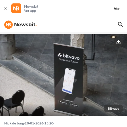
Newsbit
Ver
Ver app
Bitvavo
Nick de Jong
20-01-2026
15:20