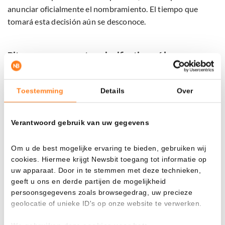
anunciar oficialmente el nombramiento. El tiempo que
tomará esta decisión aún se desconoce.
Bitvavo se recupera tras significativa caída
El posible nombramiento llega en un momento en que
Bitvavo está en ascenso. Durante el mercado bajista, las
Toestemming
Details
Over
ganancias cayeron por debajo de los 500.000 euros. Ahora,
la plataforma informa una ganancia récord de
217 millones
Verantwoord gebruik van uw gegevens
de euros
en 2024.
Om u de best mogelijke ervaring te bieden, gebruiken wij
Además, la empresa está ampliando su presencia
cookies. Hiermee krijgt Newsbit toegang tot informatie op
internacionalmente, operando en varios países europeos.
uw apparaat. Door in te stemmen met deze technieken,
Una de las colaboraciones más destacadas es el contrato de
geeft u ons en derde partijen de mogelijkheid
patrocinio con la federación alemana de fútbol, con el
persoonsgegevens zoals browsegedrag, uw precieze
objetivo de atraer a inversores alemanes.
geolocatie of unieke ID's op onze website te verwerken.