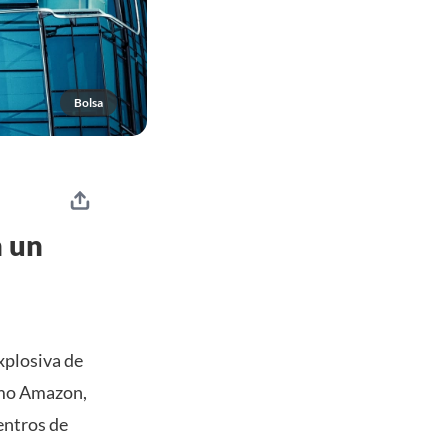
Bolsa
n un
xplosiva de
omo Amazon,
entros de