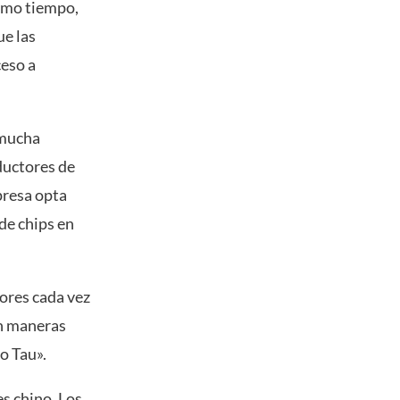
ismo tiempo,
ue las
ceso a
 mucha
ductores de
presa opta
de chips en
ores cada vez
en maneras
o Tau».
s chino. Los