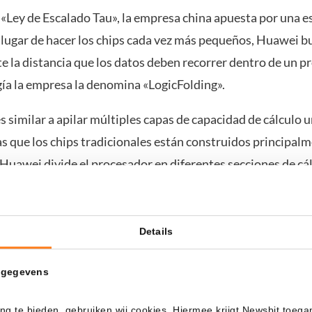
 «Ley de Escalado Tau», la empresa china apuesta por una e
n lugar de hacer los chips cada vez más pequeños, Huawei b
 la distancia que los datos deben recorrer dentro de un p
gía la empresa la denomina «LogicFolding».
s similar a apilar múltiples capas de capacidad de cálculo 
s que los chips tradicionales están construidos principal
Huawei divide el procesador en diferentes secciones de cá
almente. Así, la información recorre distancias menores den
a mejorar la velocidad y eficiencia.
Details
hips apilados no es completamente nueva. El líder del merc
ologías avanzadas de apilamiento. Sin embargo, Huawei qui
 gegevens
iseñando por completo la arquitectura del chip.
ng te bieden, gebruiken wij cookies. Hiermee krijgt Newsbit toega