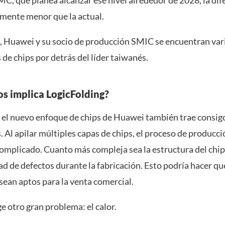
C, que planea alcanzar ese nivel alrededor de 2028, la dif
mente menor que la actual.
 Huawei y su socio de producción SMIC se encuentran var
de chips por detrás del líder taiwanés.
os implica LogicFolding?
 el nuevo enfoque de chips de Huawei también trae consig
s. Al apilar múltiples capas de chips, el proceso de producci
mplicado. Cuanto más compleja sea la estructura del chip
ad de defectos durante la fabricación. Esto podría hacer q
sean aptos para la venta comercial.
 otro gran problema: el calor.