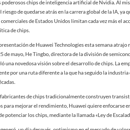
s poderosos chips de inteligencia artificial de Nvidia. Al m
l riesgo de quedarse atrás en la carrera global de la IA, ya q
 comerciales de Estados Unidos limitan cada vez más el ac
ítica de chips.
 presentación de Huawei Technologies esta semana atrajo
25 de mayo, He Tingbo, directora de la división de semicon
ló una novedosa visión sobre el desarrollo de chips. La em
te por una ruta diferente a la que ha seguido la industria 
écadas.
 fabricantes de chips tradicionalmente construyen transist
 para mejorar el rendimiento, Huawei quiere enfocarse 
de potenciar los chips, mediante la llamada «Ley de Escalad
 generó, un día después, optimismo en el mercado de valore