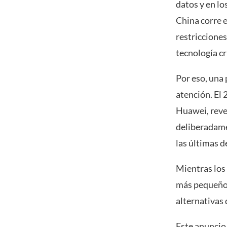
datos y en lo
China corre e
restricciones
tecnología cr
Por eso, una
atención. El 
Huawei, reve
deliberadamen
las últimas d
Mientras los
más pequeños
alternativas 
Este anuncio