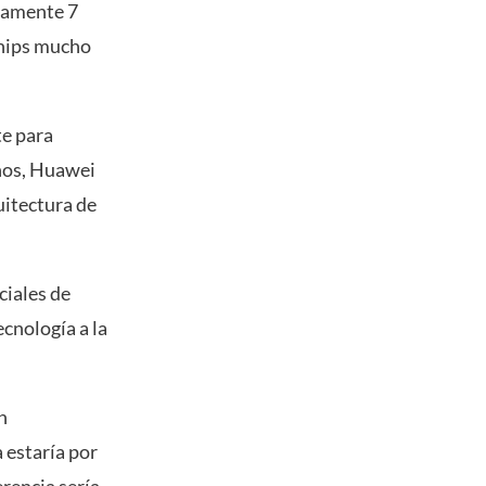
damente 7
chips mucho
te para
ños, Huawei
uitectura de
ciales de
cnología a la
n
 estaría por