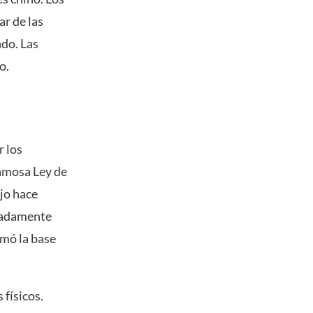
ar de las
do. Las
o.
r los
famosa Ley de
jo hace
imadamente
rmó la base
 físicos.