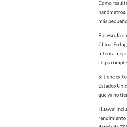
Como resulta
nanómetros. 
más pequeños
Por eso, la n
China. En lu
intenta mejo
chips comple
Si tiene éxit
Estados Unid
que ya no tie
Huawei inclu
rendimiento 