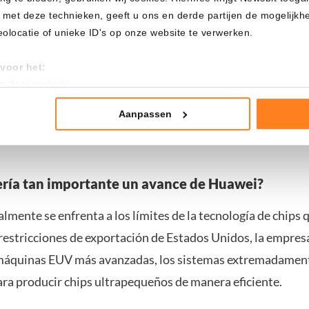
a grandes riesgos. Cuantas más capas tenga un chip, más c
 met deze technieken, geeft u ons en derde partijen de mogelijk
 su producción. Además, aumenta la posibilidad de defectos
locatie of unieke ID's op onze website te verwerken.
i Huawei podrá producir la tecnología a bajo costo y a gran
voor het:
an deze website
ce que Huawei tiene pocas opciones. Según el analista He H
tistieken
dia, China está cada vez más cerca de los límites de la te
nte advertenties
Aanpassen
debido a las restricciones comerciales de Estados Unidos.
mming te geven om deze technieken te gebruiken voor bovenstaa
nder het maken van bezwaar tegen bedrijven die persoonsgegeve
ería tan importante un avance de Huawei?
 uw privacy-instellingen te allen tijde inzien en bijwerken door op 
r informatie: zie ons
privacy
- en
cookiestatement
.
mente se enfrenta a los límites de la tecnología de chips 
restricciones de exportación de Estados Unidos, la empresa
 máquinas EUV más avanzadas, los sistemas extremadamen
ara producir chips ultrapequeños de manera eficiente.