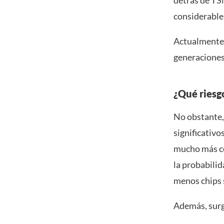
detrás de TSM
considerable
Actualmente,
generaciones 
¿Qué riesg
No obstante,
significativo
mucho más co
la probabilid
menos chips 
Además, surge