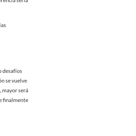
erencia sería
ias
o desafíos
ón se vuelve
, mayor será
ue finalmente