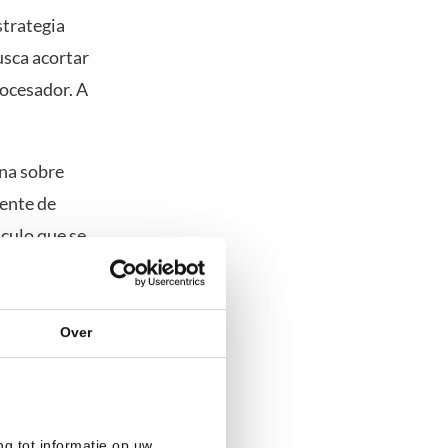
strategia
usca acortar
rocesador. A
una sobre
mente de
lculo que se
tro del chip,
Over
ado, TSMC, ya
ere ir mucho
ng tot informatie op uw