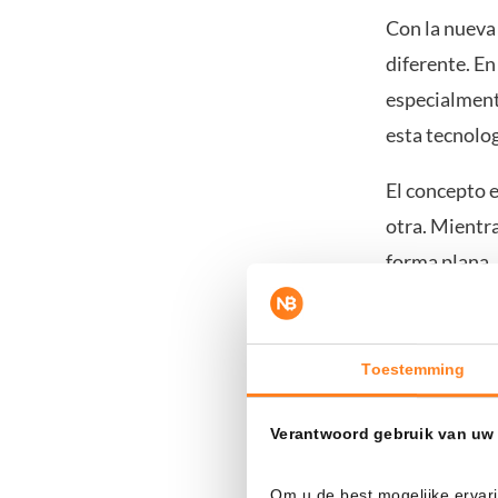
Con la nueva
diferente. E
especialmente
esta tecnolo
El concepto e
otra. Mientra
forma plana, 
apilan vertic
lo que deberí
Toestemming
La idea de c
utiliza tecn
Verantwoord gebruik van uw
más allá, red
Om u de best mogelijke ervari