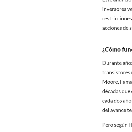
inversores ve
restriccione
acciones de s
¿Cómo func
Durante años,
transistores 
Moore, llama
décadas que 
cada dos año
del avance t
Pero según Hu