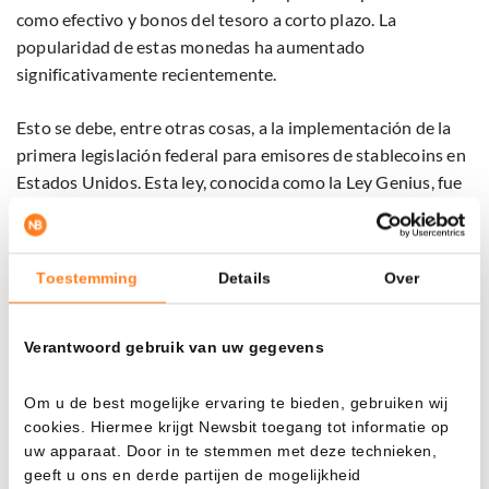
como efectivo y bonos del tesoro a corto plazo. La
popularidad de estas monedas ha aumentado
significativamente recientemente.
Esto se debe, entre otras cosas, a la implementación de la
primera legislación federal para emisores de stablecoins en
Estados Unidos. Esta ley, conocida como la Ley Genius, fue
aprobada en julio y ofrece un marco regulatorio más claro.
Toestemming
Details
Over
Disponible en múltiples plataformas de Fidelity
Las reservas que respaldan FIDD son gestionadas por
Verantwoord gebruik van uw gegevens
Fidelity Management & Research Company. Según la
empresa, la stablecoin estará disponible en las próximas
Om u de best mogelijke ervaring te bieden, gebruiken wij
semanas para inversores tanto particulares como
cookies. Hiermee krijgt Newsbit toegang tot informatie op
institucionales.
uw apparaat. Door in te stemmen met deze technieken,
geeft u ons en derde partijen de mogelijkheid