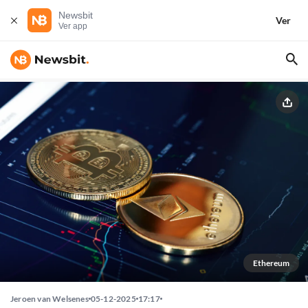
Newsbit
Ver
Ver app
Ethereum
Jeroen van Welsenes
05-12-2025
17:17