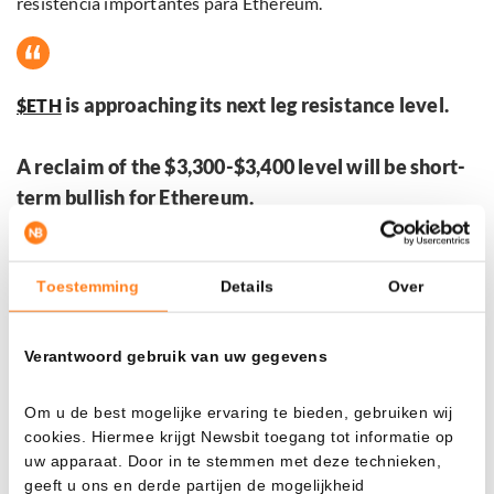
resistencia importantes para Ethereum.
is approaching its next leg resistance level.
$ETH
A reclaim of the $3,300-$3,400 level will be short-
term bullish for Ethereum.
In case of a rejection, ETH will likely retest the
Toestemming
Details
Over
$3,000 zone.
pic.twitter.com/qAamsyUqSI
— Ted (@TedPillows)
December 5, 2025
Verantwoord gebruik van uw gegevens
El precio está alrededor de los 3,100 dólares, pero
Om u de best mogelijke ervaring te bieden, gebruiken wij
especialmente la zona entre 3,300 y 3,400 dólares es
cookies. Hiermee krijgt Newsbit toegang tot informatie op
crucial, según él. Si ETH consigue superar este nivel de
uw apparaat. Door in te stemmen met deze technieken,
manera contundente, esto podría ser una señal positiva a
geeft u ons en derde partijen de mogelijkheid