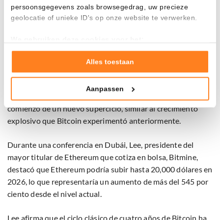
corto plazo. Al mismo tiempo, Ted advierte que un rechazo
persoonsgegevens zoals browsegedrag, uw precieze
geolocatie of unieke ID's op onze website te verwerken.
podría conllevar un retroceso hacia los 3,000 dólares.
We gebruiken deze cookies voor het:
Goed laten functioneren van deze website
¿Ethereum al inicio de una superciclo?
Verzamelen van gebruiksstatistieken
Alles toestaan
El conocido analista Tom Lee
permanece
claramente
Tonen en meten van relevante advertenties
optimista sobre Ethereum y cree que la mayor altcoin
Aanpassen
Klik hieronder om ons toestemming te geven om deze
todavía tiene mucho potencial. Según él, ETH está al
technieken te gebruiken voor bovenstaande doelen of
comienzo de un nuevo superciclo, similar al crecimiento
maak gedetailleerde keuzes, waaronder het maken van
explosivo que Bitcoin experimentó anteriormente.
bezwaar tegen bedrijven die persoonsgegevens verwerken
op basis van gerechtvaardigd belang. U kunt uw privacy-
Durante una conferencia en Dubái, Lee, presidente del
instellingen te allen tijde inzien en bijwerken door op de
mayor titular de Ethereum que cotiza en bolsa, Bitmine,
tekst 'cookies' te klikken onderaan de pagina. Voor meer
destacó que Ethereum podría subir hasta 20,000 dólares en
informatie: zie ons
privacy
- en
cookiestatement
.
2026, lo que representaría un aumento de más del 545 por
ciento desde el nivel actual.
Lee afirma que el ciclo clásico de cuatro años de Bitcoin ha