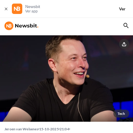
Newsbit
Ver
Ver app
Tech
Jeroen van Welsenes
15-10-2025
21:04