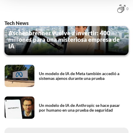
instellingen te allen tijde inzien en bijwerken door op de
0
tekst 'cookies' te klikken onderaan de pagina. Voor meer
informatie: zie ons
privacy
- en
cookiestatement
.
Tech News
Aschenbrenner vuelve a invertir: 400
millones para una misteriosa empresa de
IA
Un modelo de IA de Meta también accedió a
sistemas ajenos durante una prueba
Un modelo de IA de Anthropic se hace pasar
por humano en una prueba de seguridad