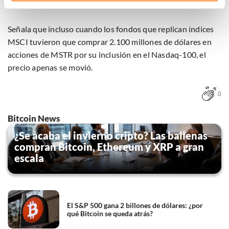
los descuenta con antelación”.
technieken te gebruiken voor bovenstaande doelen of
maak gedetailleerde keuzes, waaronder het maken van
bezwaar tegen bedrijven die persoonsgegevens verwerken
Señala que incluso cuando los fondos que replican índices
op basis van gerechtvaardigd belang. U kunt uw privacy-
MSCI tuvieron que comprar 2.100 millones de dólares en
instellingen te allen tijde inzien en bijwerken door op de
acciones de MSTR por su inclusión en el Nasdaq-100, el
tekst 'cookies' te klikken onderaan de pagina. Voor meer
precio apenas se movió.
informatie: zie ons
privacy
- en
cookiestatement
.
0
Bitcoin News
¿Se acaba el invierno cripto? Las ballenas
compran Bitcoin, Ethereum y XRP a gran
escala
El S&P 500 gana 2 billones de dólares: ¿por
qué Bitcoin se queda atrás?