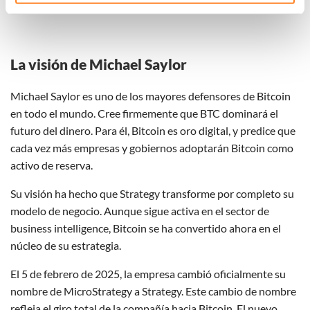
technieken te gebruiken voor bovenstaande doelen of
maak gedetailleerde keuzes, waaronder het maken van
bezwaar tegen bedrijven die persoonsgegevens verwerken
op basis van gerechtvaardigd belang. U kunt uw privacy-
La visión de Michael Saylor
instellingen te allen tijde inzien en bijwerken door op de
tekst 'cookies' te klikken onderaan de pagina. Voor meer
Michael Saylor es uno de los mayores defensores de Bitcoin
informatie: zie ons
privacy
- en
cookiestatement
.
en todo el mundo. Cree firmemente que BTC dominará el
futuro del dinero. Para él, Bitcoin es oro digital, y predice que
cada vez más empresas y gobiernos adoptarán Bitcoin como
activo de reserva.
Su visión ha hecho que Strategy transforme por completo su
modelo de negocio. Aunque sigue activa en el sector de
business intelligence, Bitcoin se ha convertido ahora en el
núcleo de su estrategia.
El 5 de febrero de 2025, la empresa cambió oficialmente su
nombre de MicroStrategy a Strategy. Este cambio de nombre
refleja el giro total de la compañía hacia Bitcoin. El nuevo