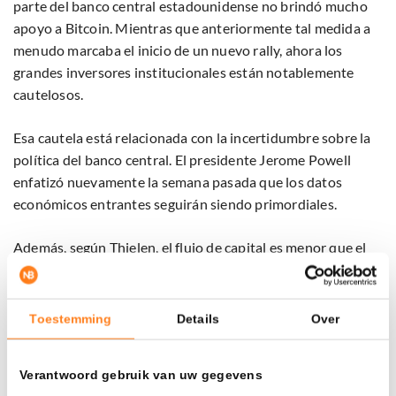
parte del banco central estadounidense no brindó mucho
apoyo a Bitcoin. Mientras que anteriormente tal medida a
menudo marcaba el inicio de un nuevo rally, ahora los
grandes inversores institucionales están notablemente
cautelosos.
Esa cautela está relacionada con la incertidumbre sobre la
política del banco central. El presidente Jerome Powell
enfatizó nuevamente la semana pasada que los datos
económicos entrantes seguirán siendo primordiales.
Además, según Thielen, el flujo de capital es menor que el
año pasado y las condiciones de liquidez están bajo presión.
Sin nuevas corrientes de dinero, falta el combustible para
un aumento explosivo. Por ello, espera más bien un período
Toestemming
Details
Over
de consolidación en lugar de un rápido avance hacia nuevos
récords.
Verantwoord gebruik van uw gegevens