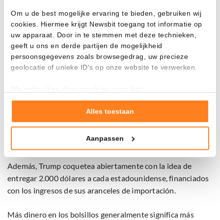
Trump podría impulsar Bitcoin
Om u de best mogelijke ervaring te bieden, gebruiken wij
cookies. Hiermee krijgt Newsbit toegang tot informatie op
Desde una perspectiva electoral, también es posible
uw apparaat. Door in te stemmen met deze technieken,
imaginar un escenario que favorezca un aumento en el
geeft u ons en derde partijen de mogelijkheid
precio de Bitcoin
. Trump está decidido a ganar las
persoonsgegevens zoals browsegedrag, uw precieze
geolocatie of unieke ID's op onze website te verwerken.
elecciones, y una economía fuerte con alzas en los precios
de las acciones ayudará en ese objetivo.
We gebruiken deze cookies voor het:
Goed laten functioneren van deze website
También tiene varios planes listos para dar un impulso a la
Verzamelen van gebruiksstatistieken
Alles toestaan
economía. Uno de ellos es la llamada Big Beautiful Bill, una
Tonen en meten van relevante advertenties
legislación masiva con importantes beneficios fiscales para
Aanpassen
familias y trabajadores.
Klik hieronder om ons toestemming te geven om deze
technieken te gebruiken voor bovenstaande doelen of
maak gedetailleerde keuzes, waaronder het maken van
Además, Trump coquetea abiertamente con la idea de
bezwaar tegen bedrijven die persoonsgegevens verwerken
entregar 2.000 dólares a cada estadounidense, financiados
op basis van gerechtvaardigd belang. U kunt uw privacy-
con los ingresos de sus aranceles de importación.
instellingen te allen tijde inzien en bijwerken door op de
tekst 'cookies' te klikken onderaan de pagina. Voor meer
Más dinero en los bolsillos generalmente significa más
informatie: zie ons
privacy
- en
cookiestatement
.