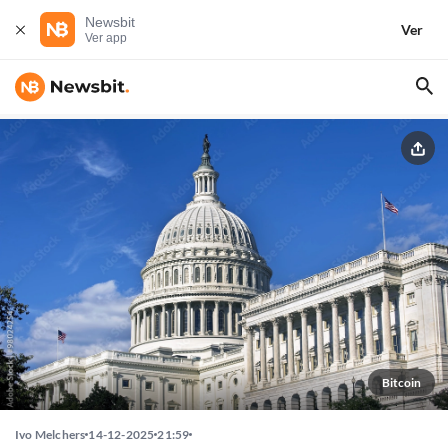
Newsbit
Ver
Ver app
Bitcoin
Ivo Melchers
14-12-2025
21:59