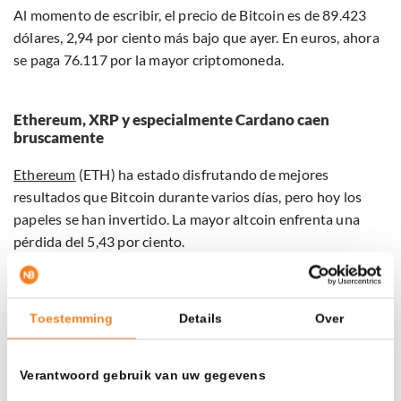
Al momento de escribir, el precio de Bitcoin es de 89.423
dólares, 2,94 por ciento más bajo que ayer. En euros, ahora
se paga 76.117 por la mayor criptomoneda.
Ethereum, XRP y especialmente Cardano caen
bruscamente
Ethereum
(ETH) ha estado disfrutando de mejores
resultados que Bitcoin durante varios días, pero hoy los
papeles se han invertido. La mayor altcoin enfrenta una
pérdida del 5,43 por ciento.
Ripple (XRP) ha perdido un 3,65 por ciento, pero ahora está
por debajo de la importante barrera de 2 dólares. En este
Toestemming
Details
Over
artículo puedes leer más sobre la situación actual de la
criptomoneda de Ripple.
Verantwoord gebruik van uw gegevens
Además, Solana (SOL) ha disminuido un 4,39 por ciento,