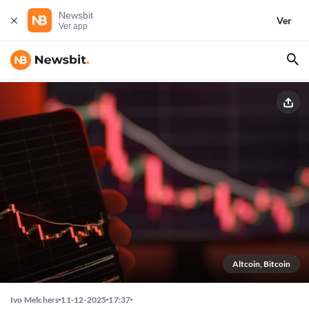
Newsbit
Ver
Ver app
Altcoin, Bitcoin
Ivo Melchers
11-12-2025
17:37