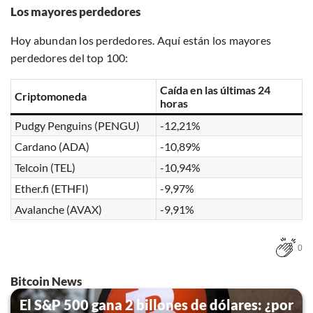
Los mayores perdedores
Hoy abundan los perdedores. Aquí están los mayores
perdedores del top 100:
Caída en las últimas 24
Criptomoneda
horas
Pudgy Penguins (PENGU)
-12,21%
Cardano (ADA)
-10,89%
Telcoin (TEL)
-10,94%
Ether.fi (ETHFI)
-9,97%
Avalanche (AVAX)
-9,91%
0
Bitcoin News
El S&P 500 gana 2 billones de dólares: ¿por