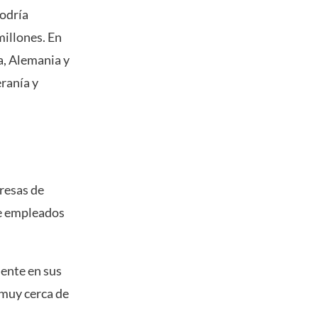
podría
millones. En
a, Alemania y
eranía y
resas de
 de empleados
mente en sus
 muy cerca de