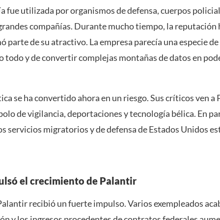
a fue utilizada por organismos de defensa, cuerpos policial
 grandes compañías. Durante mucho tiempo, la reputación
ó parte de su atractivo. La empresa parecía una especie de
lo todo y de convertir complejas montañas de datos en pod
ica se ha convertido ahora en un riesgo. Sus críticos ven a 
lo de vigilancia, deportaciones y tecnología bélica. En par
os servicios migratorios y de defensa de Estados Unidos es
lsó el crecimiento de Palantir
alantir recibió un fuerte impulso. Varios exempleados aca
ón y los ingresos procedentes de contratos federales aum