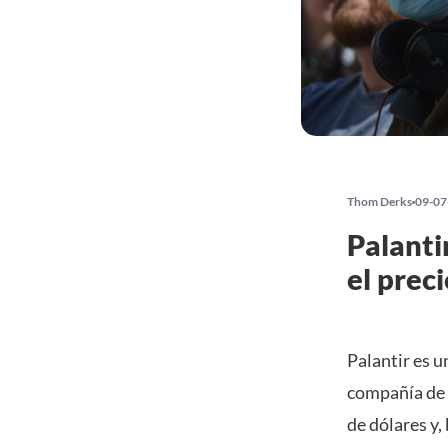
Thom Derks
09-07
Palanti
el prec
Palantir es un
compañía de 
de dólares y,