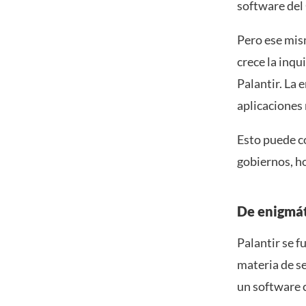
software del
Pero ese mis
crece la inqu
Palantir. La 
aplicaciones
Esto puede c
gobiernos, ho
De enigmát
Palantir se f
materia de s
un software 