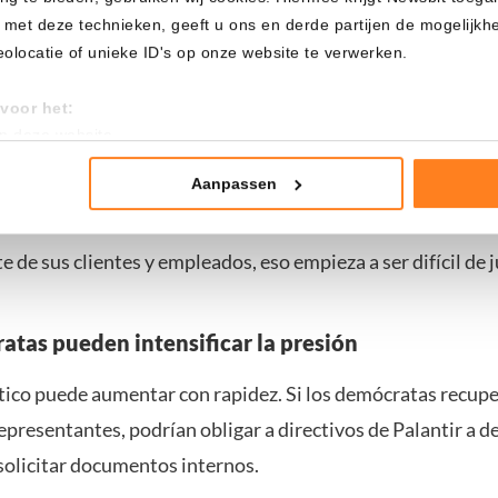
 met deze technieken, geeft u ons en derde partijen de mogelijk
a de Palantir, en el gráfico. Fuente: TradingView
locatie of unieke ID's op onze website te verwerken.
cara es que Palantir se percibe cada vez más como “la empr
voor het:
orita de Trump”. Su consejero delegado, Alex Karp, no ha 
an deze website
tistieken
sa imagen. Define a Palantir como antiwoke, defiende una p
nte advertenties
Aanpassen
ra y habla abiertamente del papel de la compañía en la gue
mming te geven om deze technieken te gebruiken voor bovenstaa
e de sus clientes y empleados, eso empieza a ser difícil de ju
nder het maken van bezwaar tegen bedrijven die persoonsgegeve
 uw privacy-instellingen te allen tijde inzien en bijwerken door op 
r informatie: zie ons
privacy
- en
cookiestatement
.
atas pueden intensificar la presión
ítico puede aumentar con rapidez. Si los demócratas recupe
resentantes, podrían obligar a directivos de Palantir a de
solicitar documentos internos.