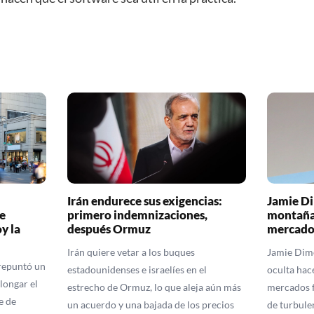
Irán endurece sus exigencias:
Jamie Di
e
primero indemnizaciones,
montaña 
y la
después Ormuz
mercado
Irán quiere vetar a los buques
Jamie Dimo
repuntó un
estadounidenses e israelíes en el
oculta hac
longar el
estrecho de Ormuz, lo que aleja aún más
mercados f
e de
un acuerdo y una bajada de los precios
de turbule