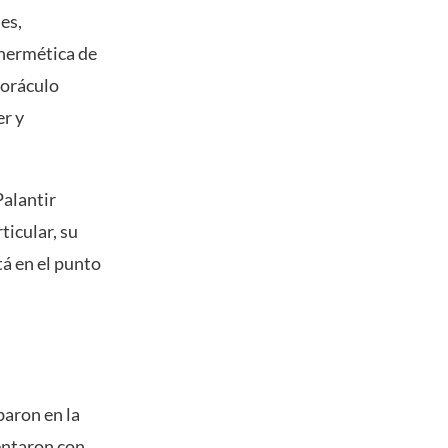
es,
 hermética de
 oráculo
er y
Palantir
ticular, su
tá en el punto
baron en la
entaron con