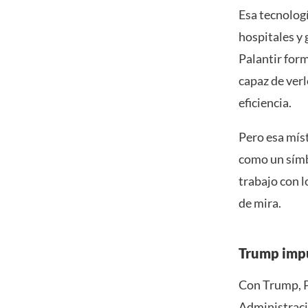
Esa tecnologí
hospitales y
Palantir form
capaz de ver
eficiencia.
Pero esa míst
como un símbo
trabajo con l
de mira.
Trump impu
Con Trump, P
Administraci