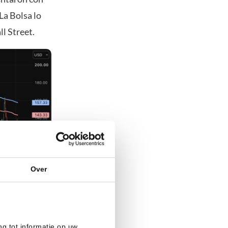
La Bolsa lo
l Street.
Over
ng tot informatie op uw