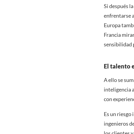
Si después l
enfrentarse a
Europa tambi
Francia miran
sensibilidad 
El talento
A ello se su
inteligencia 
con experienc
Es un riesgo 
ingenieros de
los clientes y