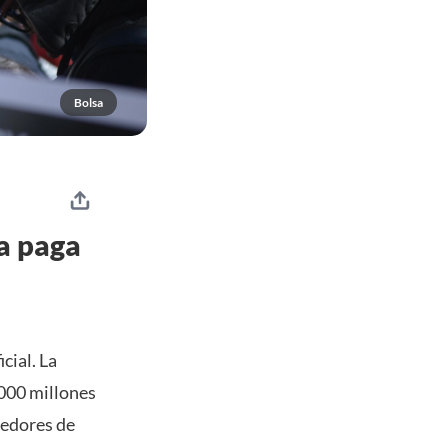
Bolsa
ra paga
cial. La
.000 millones
eedores de