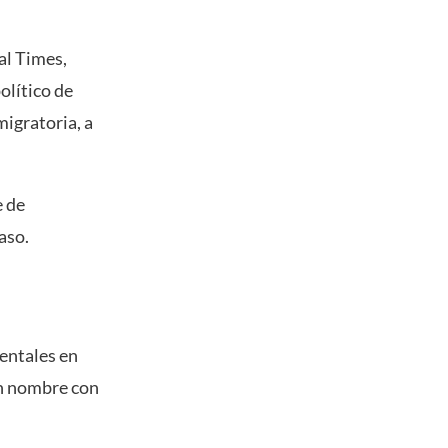
al Times,
olítico de
migratoria, a
e de
aso.
dentales en
un nombre con