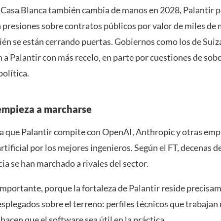
a Casa Blanca también cambia de manos en 2028, Palantir 
 presiones sobre contratos públicos por valor de miles de 
én se están cerrando puertas. Gobiernos como los de Suiz
 a Palantir con más recelo, en parte por cuestiones de sob
política.
 empieza a marcharse
ma que Palantir compite con OpenAI, Anthropic y otras emp
artificial por los mejores ingenieros. Según el FT, decenas
ia se han marchado a rivales del sector.
importante, porque la fortaleza de Palantir reside precisa
splegados sobre el terreno: perfiles técnicos que trabajan
 hacen que el software sea útil en la práctica.