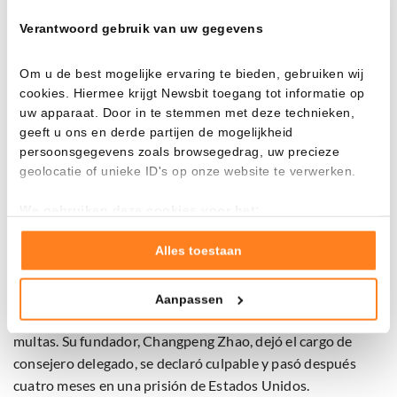
Verantwoord gebruik van uw gegevens
Binance rechaza esa versión. La compañía sostiene que la
solicitud cumplía todos los requisitos y subraya que retiró
Om u de best mogelijke ervaring te bieden, gebruiken wij
de forma voluntaria su petición de licencia en Grecia.
cookies. Hiermee krijgt Newsbit toegang tot informatie op
uw apparaat. Door in te stemmen met deze technieken,
Una suspensión temporal de sus servicios en Europa
geeft u ons en derde partijen de mogelijkheid
supondría un nuevo golpe para Binance. En los últimos
persoonsgegevens zoals browsegedrag, uw precieze
años, la plataforma ha intentado presentarse de forma clara
geolocatie of unieke ID's op onze website te verwerken.
como un mercado regulado.
We gebruiken deze cookies voor het:
Ese cambio de rumbo llegó tras el acuerdo alcanzado con
Goed laten functioneren van deze website
Verzamelen van gebruiksstatistieken
Alles toestaan
las autoridades estadounidenses en 2023. Binance se
Tonen en meten van relevante advertenties
declaró culpable de infringir las normas estadounidenses
contra el blanqueo de capitales y la legislación de
Aanpassen
Klik hieronder om ons toestemming te geven om deze
sanciones, y pagó más de 4.300 millones de dólares en
technieken te gebruiken voor bovenstaande doelen of
multas. Su fundador, Changpeng Zhao, dejó el cargo de
maak gedetailleerde keuzes, waaronder het maken van
consejero delegado, se declaró culpable y pasó después
bezwaar tegen bedrijven die persoonsgegevens verwerken
cuatro meses en una prisión de Estados Unidos.
op basis van gerechtvaardigd belang. U kunt uw privacy-