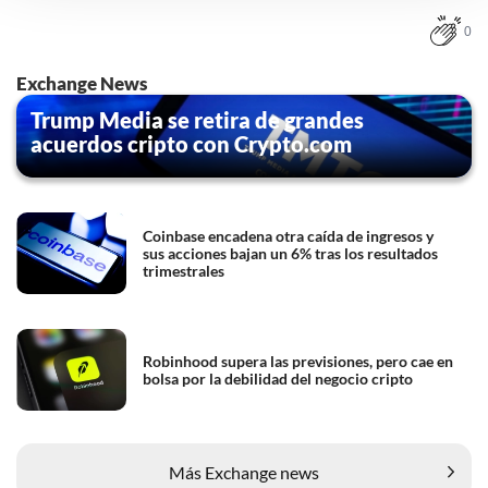
instellingen te allen tijde inzien en bijwerken door op de
0
tekst 'cookies' te klikken onderaan de pagina. Voor meer
informatie: zie ons
privacy
- en
cookiestatement
.
Exchange News
Trump Media se retira de grandes
acuerdos cripto con Crypto.com
Coinbase encadena otra caída de ingresos y
sus acciones bajan un 6% tras los resultados
trimestrales
Robinhood supera las previsiones, pero cae en
bolsa por la debilidad del negocio cripto
Más Exchange news