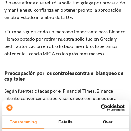
Binance afirma que retiró la solicitud griega por precaución
y mantiene su confianza en obtener pronto la aprobación
en otro Estado miembro de la UE.
«Europa sigue siendo un mercado importante para Binance.
Hemos optado por retirar nuestra solicitud en Grecia y
pedir autorización en otro Estado miembro. Esperamos
obtener la licencia MiCA en los próximos meses.»
Preocupación por los controles contra el blanqueo de
capitales
Según fuentes citadas por el Financial Times, Binance
intentó convencer al supervisor griego con planes para
abrir una oficina, contratar personal e invertir miles de
millones de euros. Sin embargo, habrían persistido las
dudas sobre sus controles contra el blanqueo de capitales y
Toestemming
Details
Over
sobre la idoneidad de su fundador, Changpeng Zhao.