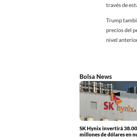
través de est
Trump tambié
precios del p
nivel anterior
Bolsa News
SK Hynix invertirá 38.0
millones de dólares en n