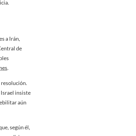
cia.
s a Irán,
Central de
ibles
mes
.
 resolución.
Israel insiste
ebilitar aún
ue, según él,