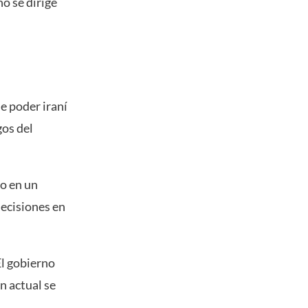
no se dirige
e poder iraní
gos del
do en un
ecisiones en
El gobierno
n actual se