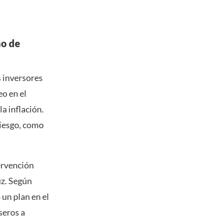
ho de
s inversores
o en el
a inflación.
riesgo, como
ervención
uz. Según
 un plan en el
seros a