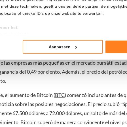
 met deze technieken, geeft u ons en derde partijen de mogelijk
el Dow Jones, S&P 500 y Nasdaq subieron tras las noticias 
locatie of unieke ID's op onze website te verwerken.
e los inversores esperan una salida diplomática rápida al c
voor het:
uro del Dow Jones (US30) está un 0,10 por ciento al alza, e
an deze website
iento y el del Nasdaq 100 un 0,28 por ciento.
tistieken
nte advertenties
Aanpassen
ron las acciones más pequeñas. El futuro del Russell 2000,
mming te geven om deze technieken te gebruiken voor bovenstaa
 las empresas más pequeñas en el mercado bursátil esta
nder het maken van bezwaar tegen bedrijven die persoonsgegeve
ganancia del 0,49 por ciento. Además, el precio del petról
 uw privacy-instellingen te allen tijde inzien en bijwerken door op 
nto.
r informatie: zie ons
privacy
- en
cookiestatement
.
, el aumento de Bitcoin (
BTC
) comenzó incluso antes de q
noticia sobre las posibles negociaciones. El precio subió r
nte 67.500 dólares a 72.000 dólares, un salto de más del 6
imiento, Bitcoin superó de manera convincente el nivel ps