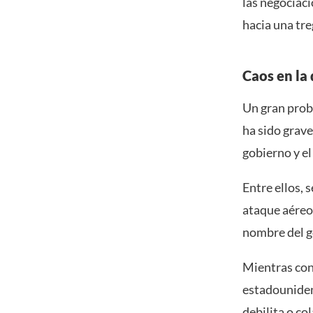
las negociaci
hacia una tre
Caos en la 
Un gran probl
ha sido grave
gobierno y el
Entre ellos, 
ataque aéreo
nombre del g
Mientras cont
estadounidens
debilita o co