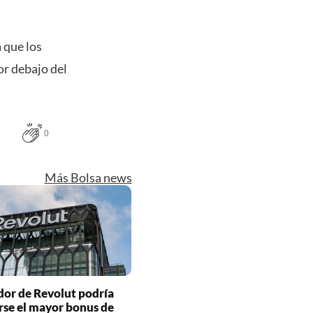
 que los
or debajo del
0
Más Bolsa news
dor de Revolut podría
se el mayor bonus de