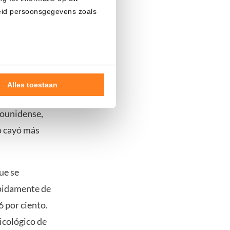
heid persoonsgegevens zoals
positivas, lo
onflicto.
l del S&P 500
Alles toestaan
 que sigue el
nde doelen of maak
dounidense,
ns verwerken op basis van
eo cayó más
de tekst 'cookies' te klikken
ue se
ápidamente de
 por ciento.
icológico de