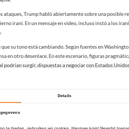
los ataques, Trump habló abiertamente sobre una posible r
ierno iraní. En un mensaje en video, incluso instó a los iran
.
 que su tono está cambiando. Según fuentes en Washington
sa en otro desenlace. En este escenario, figuras pragmátic
l podrían surgir, dispuestas a negociar con Estados Unidos
za en la diplomacia impulsa los mercados
Details
ómo los mercados financieros reaccionan rápidamente a c
 la guerra. Esta mañana, los futuros de acciones estadouni
 gegevens
imadamente un 1 por ciento a la baja. Tras las noticias so
a de negociación por parte de Irán, el
sentimiento
cambió d
ng te bieden, gebruiken wij cookies. Hiermee krijgt Newsbit toega