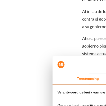
Al inicio de 
contra el gob
a su gobierno
Ahora parece
gobierno pien
sistema actua
La esperan
Toestemming
Es notable c
indicio sobre
Verantwoord gebruik van uw
estaban aprox
posible ofert
Om u de best mogelijke ervari