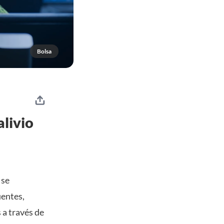
Bolsa
alivio
 se
uentes,
 a través de