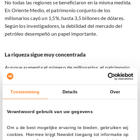
No todas las regiones se beneficiaron en la misma medida.
En Oriente Medio, el patrimonio conjunto de los
millonarios cayó un 1,5%, hasta 3,5 billones de dólares.
Según los investigadores, la debilidad del mercado del
petróleo desempeñó un papel importante.
La riqueza sigue muy concentrada
Aunque aumenta el número de millonarios, el patrimonio
continúa estando distribuido de forma muy desigual. El 1%
más rico posee casi el 35% de toda la riqueza privada
mundial, lo que equivale a más de 34 billones de dólares.
Toestemming
Details
Over
El grupo más numeroso de millonarios, casi el 90% del total,
Verantwoord gebruik van uw gegevens
dispone de un patrimonio de entre uno y cinco millones de
dólares. En conjunto, poseen alrededor del 42,5% de la
Om u de best mogelijke ervaring te bieden, gebruiken wij
riqueza total. El grupo restante, con patrimonios de entre
cookies. Hiermee krijgt Newsbit toegang tot informatie op
cinco y treinta millones de dólares, concentra casi una