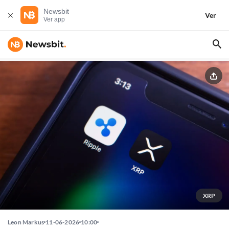
Newsbit
Ver
Ver app
XRP
Leon Markus
11-06-2026
10:00