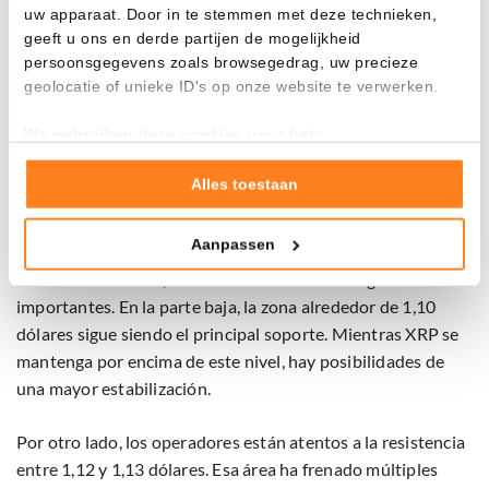
uw apparaat. Door in te stemmen met deze technieken,
La situación de XRP sigue siendo mixta. Por un lado, la
geeft u ons en derde partijen de mogelijkheid
actividad comercial está aumentando y el dinero sigue
persoonsgegevens zoals browsegedrag, uw precieze
geolocatie of unieke ID's op onze website te verwerken.
fluyendo hacia los ETF. Pero por otro, todavía falta la
convicción necesaria para una recuperación sostenible.
We gebruiken deze cookies voor het:
Esto también se refleja en los indicadores técnicos. XRP
Goed laten functioneren van deze website
sigue cotizando por debajo de sus promedios de 50, 100 y
Verzamelen van gebruiksstatistieken
Alles toestaan
200 días, lo que indica que la tendencia bajista aún no se ha
Tonen en meten van relevante advertenties
roto.
Aanpassen
Klik hieronder om ons toestemming te geven om deze
Para los inversores, la atención se centra en algunos niveles
technieken te gebruiken voor bovenstaande doelen of
maak gedetailleerde keuzes, waaronder het maken van
importantes. En la parte baja, la zona alrededor de 1,10
bezwaar tegen bedrijven die persoonsgegevens verwerken
dólares sigue siendo el principal soporte. Mientras XRP se
op basis van gerechtvaardigd belang. U kunt uw privacy-
mantenga por encima de este nivel, hay posibilidades de
instellingen te allen tijde inzien en bijwerken door op de
una mayor estabilización.
tekst 'cookies' te klikken onderaan de pagina. Voor meer
informatie: zie ons
privacy
- en
cookiestatement
.
Por otro lado, los operadores están atentos a la resistencia
entre 1,12 y 1,13 dólares. Esa área ha frenado múltiples