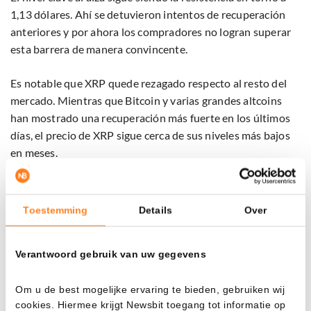
1,13 dólares. Ahí se detuvieron intentos de recuperación
anteriores y por ahora los compradores no logran superar
esta barrera de manera convincente.
Es notable que XRP quede rezagado respecto al resto del
mercado. Mientras que Bitcoin y varias grandes altcoins
han mostrado una recuperación más fuerte en los últimos
días, el precio de XRP sigue cerca de sus niveles más bajos
en meses.
Esto no significa que el sentimiento sea totalmente
negativo, pero sí que los inversores se mantienen
Toestemming
Details
Over
cautelosos por ahora. Mientras XRP no rompa de manera
contundente la resistencia en torno a 1,13 dólares, el
Verantwoord gebruik van uw gegevens
panorama técnico sigue siendo frágil y los vendedores
dominan en marcos temporales más amplios.
Om u de best mogelijke ervaring te bieden, gebruiken wij
Lo que será importante en los próximos días
cookies. Hiermee krijgt Newsbit toegang tot informatie op