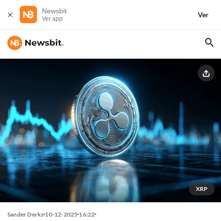
Newsbit
Ver
Ver app
XRP
Sander Derks
10-12-2025
16:22