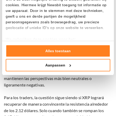
promedio de 24 horas, mientras que los volúmenes durante
cookies. Hiermee krijgt Newsbit toegang tot informatie op
uw apparaat. Door in te stemmen met deze technieken,
intentos de recuperación posteriores fueron notablemente
geeft u ons en derde partijen de mogelijkheid
más bajos.
persoonsgegevens zoals browsegedrag, uw precieze
geolocatie of unieke ID's op onze website te verwerken.
Hito de los ETF pero el precio de XRP no responde
We gebruiken deze cookies voor het:
Goed laten functioneren van deze website
Técnicamente, XRP se encuentra ahora en un amplio rango
Verzamelen van gebruiksstatistieken
Alles toestaan
de negociación entre aproximadamente 2.07 y 2.17 dólares.
Tonen en meten van relevante advertenties
Los mínimos más altos cerca de 2.07 dólares ofrecen cierta
estabilidad al precio. Sin embargo, los fallos en las rupturas
Aanpassen
Klik hieronder om ons toestemming te geven om deze
y el interés comprador limitado por encima de 2.12 dólares
technieken te gebruiken voor bovenstaande doelen of
mantienen las perspectivas más bien neutrales o
maak gedetailleerde keuzes, waaronder het maken van
ligeramente negativas.
bezwaar tegen bedrijven die persoonsgegevens verwerken
op basis van gerechtvaardigd belang. U kunt uw privacy-
instellingen te allen tijde inzien en bijwerken door op de
Para los traders, la cuestión sigue siendo si XRP logrará
tekst 'cookies' te klikken onderaan de pagina. Voor meer
recuperar de manera convincente la resistencia alrededor
informatie: zie ons
privacy
- en
cookiestatement
.
de los 2.12 dólares. Solo cuando también se rompan los