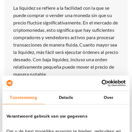
La liquidez se refiere a la facilidad con la que se
puede comprar o vender una moneda sin que su
precio fluctúe significativamente. En el mercado de
criptomonedas, esto significa que hay suficientes
compradores y vendedores activos para procesar
transacciones de manera fluida. Cuanto mayor sea
la liquidez, más fácil será ejecutar órdenes al precio
deseado. Con baja liquidez, incluso una orden
relativamente pequeña puede mover el precio de
manera notable.
Toestemming
Details
Over
El precio se movió luego nuevamente hacia el rango de 2.09
a 2.10 dólares, una zona que anteriormente ha servido
varias veces como soporte. Desde ese nivel no se produjo
Verantwoord gebruik van uw gegevens
una recuperación fuerte. Durante el pico anterior, se
negoció un volumen superior al 184 por ciento del
Om u de best mogelijke ervaring te bieden, gebruiken wij