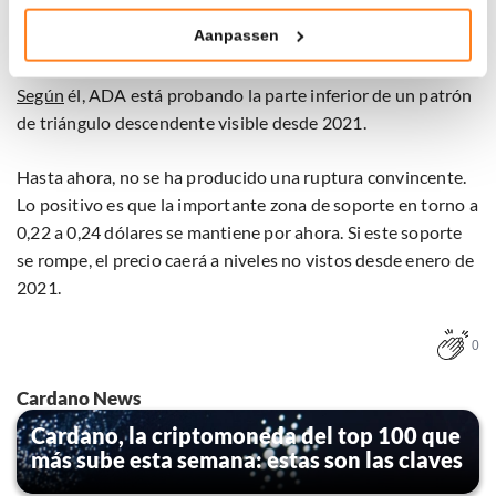
Aanpassen
El mes pasado, el analista CobraVanguard afirmó que la
Klik hieronder om ons toestemming te geven om deze
cotización de Cardano
está en un punto técnico crítico.
technieken te gebruiken voor bovenstaande doelen of
Según
él, ADA está probando la parte inferior de un patrón
maak gedetailleerde keuzes, waaronder het maken van
bezwaar tegen bedrijven die persoonsgegevens verwerken
de triángulo descendente visible desde 2021.
op basis van gerechtvaardigd belang. U kunt uw privacy-
instellingen te allen tijde inzien en bijwerken door op de
Hasta ahora, no se ha producido una ruptura convincente.
tekst 'cookies' te klikken onderaan de pagina. Voor meer
Lo positivo es que la importante zona de soporte en torno a
informatie: zie ons
privacy
- en
cookiestatement
.
0,22 a 0,24 dólares se mantiene por ahora. Si este soporte
se rompe, el precio caerá a niveles no vistos desde enero de
2021.
0
Cardano News
Cardano, la criptomoneda del top 100 que
más sube esta semana: estas son las claves