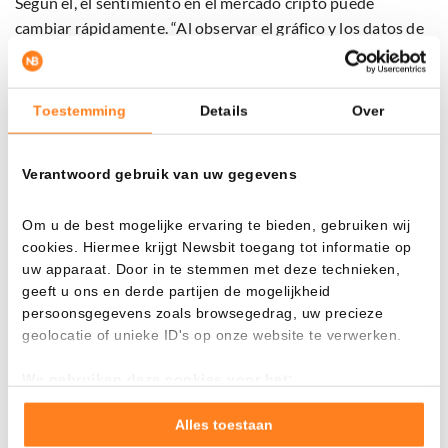
Según él, el sentimiento en el mercado cripto puede
cambiar rápidamente. “Al observar el gráfico y los datos de
precios, todo luce en rojo. Hoy, Cardano se cotiza al nivel
más bajo desde el 6 de febrero. Esa fue la fecha del último
gran mínimo, pero también el día en que comenzó la
Toestemming
Details
Over
recuperación”, señala.
Verantwoord gebruik van uw gegevens
Él destaca que la situación puede cambiar rápidamente.
“Todo puede cambiar en un instante. Lo que ves hoy, puede
Om u de best mogelijke ervaring te bieden, gebruiken wij
ser completamente diferente en unos días.”
cookies. Hiermee krijgt Newsbit toegang tot informatie op
uw apparaat. Door in te stemmen met deze technieken,
Según el analista, ADA se encuentra en una zona de compra
geeft u ons en derde partijen de mogelijkheid
atractiva. “ADA sigue cotizándose dentro de la zona de
persoonsgegevens zoals browsegedrag, uw precieze
compra, rojo pero en soporte. Mientras Cardano se
geolocatie of unieke ID's op onze website te verwerken.
mantenga en soporte, no hay nada bajista en el gráfico
actual. Vamos al alza.”
We gebruiken deze cookies voor het:
Goed laten functioneren van deze website
Verzamelen van gebruiksstatistieken
Alles toestaan
Cardano se encuentra al borde de un soporte crucial
Tonen en meten van relevante advertenties