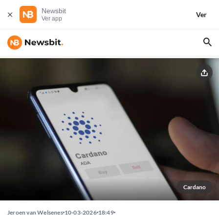
Newsbit
Ver
Ver app
Cardano
Jeroen van Welsenes
10-03-2026
18:49