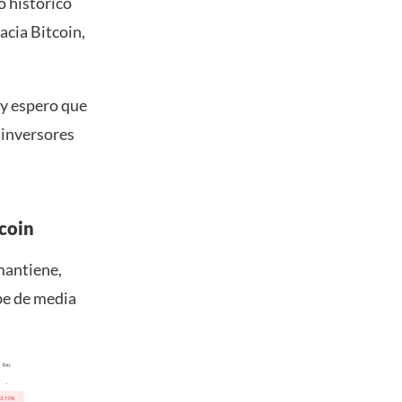
o histórico
acia Bitcoin,
 y espero que
s inversores
tcoin
mantiene,
be de media