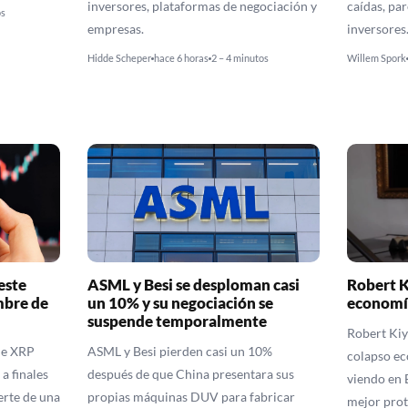
inversores, plataformas de negociación y
caídas, pa
os
empresas.
inversores
Hidde Scheper
hace 6 horas
2 – 4 minutos
Willem Spork
este
ASML y Besi se desploman casi
Robert K
mbre de
un 10% y su negociación se
economí
suspende temporalmente
Robert Kiy
de XRP
ASML y Besi pierden casi un 10%
colapso ec
a finales
después de que China presentara sus
viendo en B
erte de una
propias máquinas DUV para fabricar
mejor prot