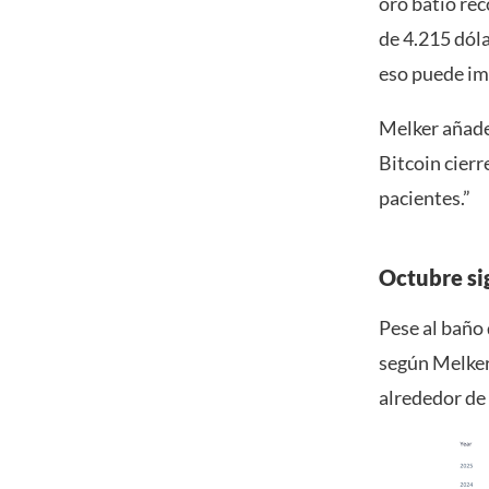
oro batió réc
de 4.215 dóla
eso puede imp
Melker añade
Bitcoin cierr
pacientes.”
Octubre si
Pese al baño
según Melker
alrededor de