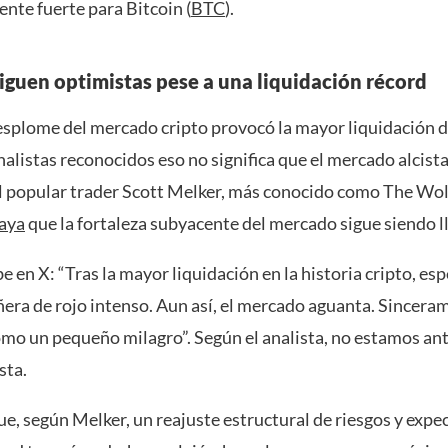
nte fuerte para Bitcoin (
BTC
).
siguen optimistas pese a una liquidación récord
esplome del mercado cripto provocó la mayor liquidación de
alistas reconocidos eso no significa que el mercado alcist
l popular trader Scott Melker, más conocido como The Wolf
aya
que la fortaleza subyacente del mercado sigue siendo l
e en X: “Tras la mayor liquidación en la historia cripto, es
ñera de rojo intenso. Aun así, el mercado aguanta. Sincera
como un pequeño milagro”. Según el analista, no estamos an
sta.
ue, según Melker, un reajuste estructural de riesgos y expec