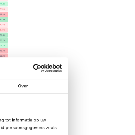
Over
 años. Desde
r estas
cto al inicio
ng tot informatie op uw
heid persoonsgegevens zoals
ara una