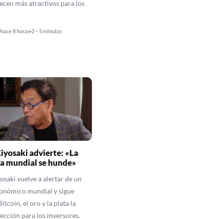
recen más atractivos para los
.
hace 8 horas
2 – 5 minutos
iyosaki advierte: «La
a mundial se hunde»
osaki vuelve a alertar de un
onómico mundial y sigue
itcoin, el oro y la plata la
ección para los inversores.