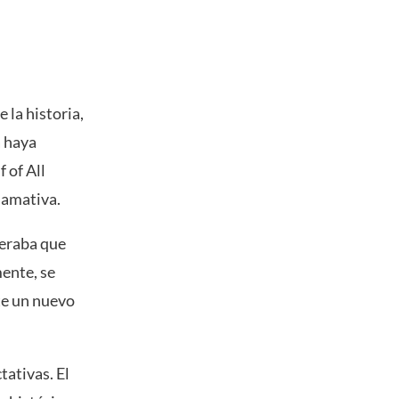
 la historia,
a haya
 of All
lamativa.
peraba que
mente, se
te un nuevo
tativas. El