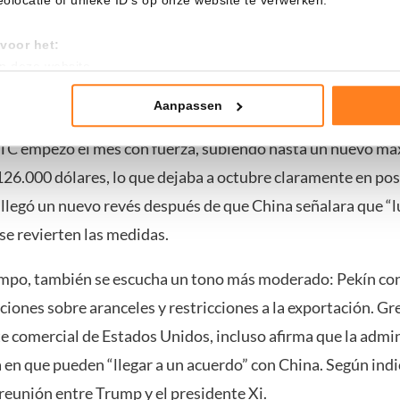
.
voor het:
an deze website
n ahora los inversores
tistieken
nte advertenties
Aanpassen
nto, las tensiones entre Trump y China pesan especialmen
BTC empezó el mes con fuerza, subiendo hasta un nuevo m
mming te geven om deze technieken te gebruiken voor bovenstaa
nder het maken van bezwaar tegen bedrijven die persoonsgegeve
126.000 dólares, lo que dejaba a octubre claramente en posi
 uw privacy-instellingen te allen tijde inzien en bijwerken door op 
 llegó un nuevo revés después de que China señalara que “
r informatie: zie ons
privacy
- en
cookiestatement
.
o se revierten las medidas.
mpo, también se escucha un tono más moderado: Pekín co
iones sobre aranceles y restricciones a la exportación. Gre
e comercial de Estados Unidos, incluso afirma que la admi
en que pueden “llegar a un acuerdo” con China. Según indic
reunión entre Trump y el presidente Xi.