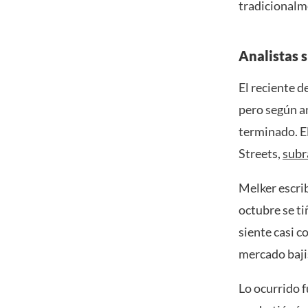
tradicionalme
Analistas 
El reciente d
pero según an
terminado. E
Streets,
subr
Melker escrib
octubre se ti
siente casi 
mercado baji
Lo ocurrido f