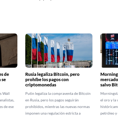
es de
Rusia legaliza Bitcoin, pero
Mornings
 se
prohíbe los pagos con
mercados
criptomonedas
salvo Bi
s Wall
Putin legaliza la compraventa de Bitcoin
Morningsta
analistas,
en Rusia, pero los pagos seguirán
el oro y la
es de ese
prohibidos, mientras las nuevas normas
históricam
imponen una regulación estricta a
petróleo y 