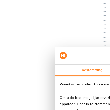
Toestemming
El r
También llam
Verantwoord gebruik van uw
2019, octubr
líneas, el
prec
Om u de best mogelijke ervari
apparaat. Door in te stemmen
del mes. Per
browsegedrag, uw precieze geo