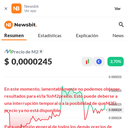
Newsbit
Ver
Ver app
Resumen
Estadísticas
Explicación
News
Precio de M2
#
$
0,0000245
2,70%
€
En este momento, lamentablemente no podemos obtener
resultados para el/la %sM2precio. Esto puede deberse a
una interrupción temporal o a la posibilidad de queM2El
precio ya no está disponible.
Para una visión general de todos los demás precios de