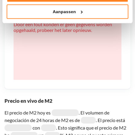
Tonen en meten van relevante advertenties
Aanpassen
Klik hieronder om ons toestemming te geven om deze
technieken te gebruiken voor bovenstaande doelen of
Door een fout konden er geen gegevens worden
maak gedetailleerde keuzes, waaronder het maken van
opgehaald, probeer het later opnieuw.
bezwaar tegen bedrijven die persoonsgegevens verwerken
op basis van gerechtvaardigd belang. U kunt uw privacy-
instellingen te allen tijde inzien en bijwerken door op de
tekst 'cookies' te klikken onderaan de pagina. Voor meer
informatie: zie ons
privacy
- en
cookiestatement
.
Precio en vivo de M2
El precio de M2 hoy es
. El volumen de
negociación de 24 horas de M2 es de
. El precio está
con
. Esto significa que el precio de M2