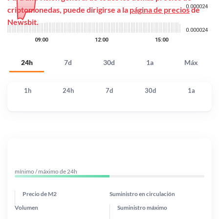
criptomonedas, puede dirigirse a la
página de precios
de
Newsbit.
24h
7d
30d
1a
Máx
1h
24h
7d
30d
1a
mínimo / máximo de 24h
Precio de M2
Suministro en circulación
Volumen
Suministro máximo