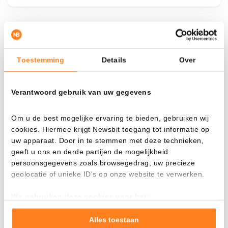
¿Qué pasa si…?
Toestemming
Details
Over
Mira cuánto valor tendrías hoy si hubieras
aplicado el dollar-cost averaging en distintas
criptomonedas.
Verantwoord gebruik van uw gegevens
Había invertido
En
Om u de best mogelijke ervaring te bieden, gebruiken wij
$
cookies. Hiermee krijgt Newsbit toegang tot informatie op
uw apparaat. Door in te stemmen met deze technieken,
Cada
Desde
geeft u ons en derde partijen de mogelijkheid
persoonsgegevens zoals browsegedrag, uw precieze
geolocatie of unieke ID's op onze website te verwerken.
We gebruiken deze cookies voor het:
Valor total
Goed laten functioneren van deze website
---
Verzamelen van gebruiksstatistieken
Alles toestaan