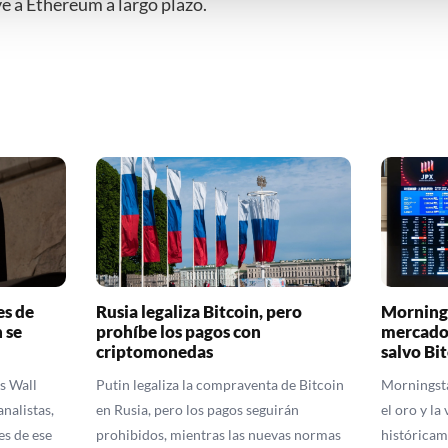
ve a Ethereum a largo plazo.
 uw privacy-instellingen te allen tijde inzien en bijwerken door op 
r informatie: zie ons
privacy
- en
cookiestatement
.
es de
Rusia legaliza Bitcoin, pero
Mornings
 se
prohíbe los pagos con
mercados
criptomonedas
salvo Bi
s Wall
Putin legaliza la compraventa de Bitcoin
Morningsta
analistas,
en Rusia, pero los pagos seguirán
el oro y la
es de ese
prohibidos, mientras las nuevas normas
históricam