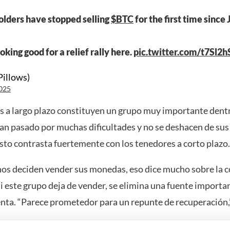
lders have stopped selling
$BTC
for the first time since 
oking good for a relief rally here.
pic.twitter.com/t7Sl2
illows)
025
s a largo plazo constituyen un grupo muy importante den
Han pasado por muchas dificultades y no se deshacen de s
sto contrasta fuertemente con los tenedores a corto plazo.
anos deciden vender sus monedas, eso dice mucho sobre la c
i este grupo deja de vender, se elimina una fuente importa
enta. “Parece prometedor para un repunte de recuperación,”