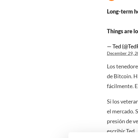
Long-term ho
Things are lo
— Ted (@TedP
December 29, 2
Los tenedore
de Bitcoin. 
fácilmente. E
Si los veter
el mercado. S
presión de v
escribir Ted.