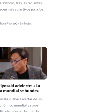
el bitcoin, tras las recientes
recen más atractivos para los
.
hace 7 horas
2 – 5 minutos
iyosaki advierte: «La
a mundial se hunde»
osaki vuelve a alertar de un
onómico mundial y sigue
itcoin, el oro y la plata la