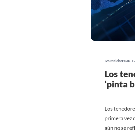
Ivo Melchers
30-1
Los ten
‘pinta b
Los tenedore
primera vez 
aún no se ref