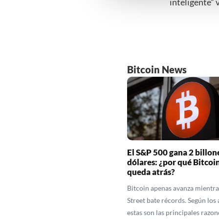
inteligente” 
gerechtvaardigd belang. U kunt
onderaan de pagina. Voor mee
Bitcoin News
El S&P 500 gana 2 billon
dólares: ¿por qué Bitcoin
queda atrás?
Bitcoin apenas avanza mientra
Street bate récords. Según los 
estas son las principales razon