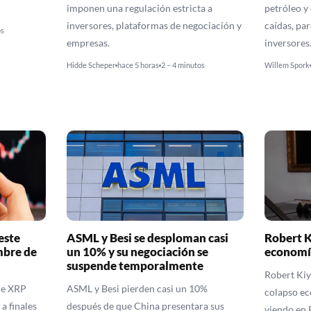
imponen una regulación estricta a
petróleo y 
inversores, plataformas de negociación y
caídas, pa
os
empresas.
inversores
Hidde Scheper
hace 5 horas
2 – 4 minutos
Willem Spork
este
ASML y Besi se desploman casi
Robert K
mbre de
un 10% y su negociación se
economí
suspende temporalmente
Robert Kiy
de XRP
ASML y Besi pierden casi un 10%
colapso ec
a finales
después de que China presentara sus
viendo en B