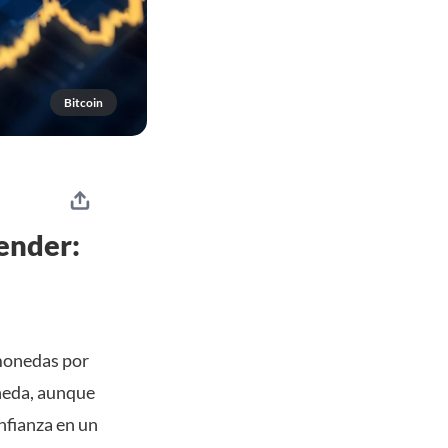
Bitcoin
vender:
monedas por
oneda, aunque
nfianza en un