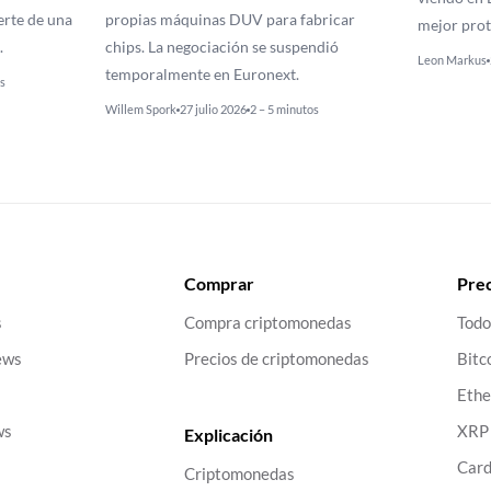
erte de una
propias máquinas DUV para fabricar
mejor prot
.
chips. La negociación se suspendió
Leon Markus
temporalmente en Euronext.
s
Willem Spork
27 julio 2026
2 – 5 minutos
Comprar
Prec
s
Compra criptomonedas
Todo
ews
Precios de criptomonedas
Bitc
Eth
ws
XRP
Explicación
Car
Criptomonedas