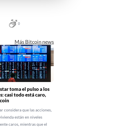
de tekst 'cookies' te klikken
0
Más Bitcoin news
tar toma el pulso a los
: casi todo está caro,
tcoin
r considera que las acciones,
 vivienda están en niveles
ente caros, mientras que el