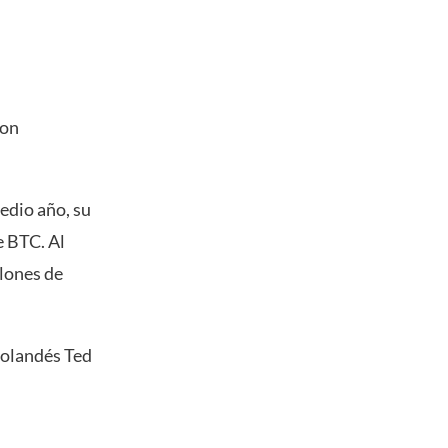
son
edio año, su
e BTC. Al
llones de
holandés Ted