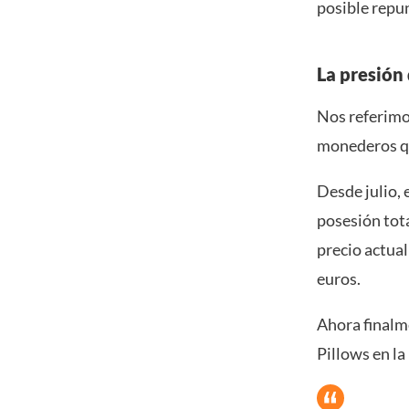
posible repu
La presión
Nos referimos
monederos qu
Desde julio, 
posesión tot
precio actua
euros.
Ahora finalme
Pillows en la