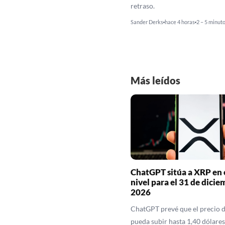
retraso.
Sander Derks
hace 4 horas
2 – 5 minut
Más leídos
ChatGPT sitúa a XRP en 
nivel para el 31 de dicie
2026
ChatGPT prevé que el precio 
pueda subir hasta 1,40 dólares 