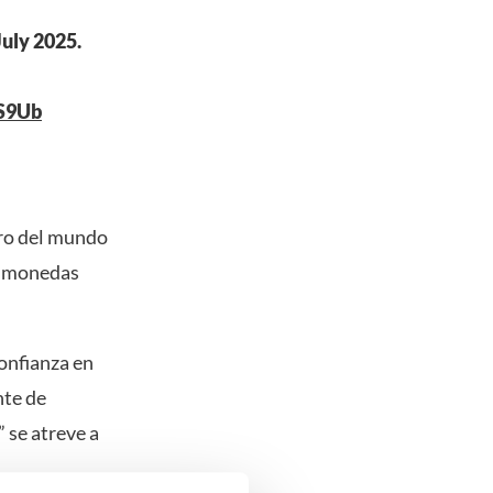
July 2025.
hS9Ub
tro del mundo
us monedas
onfianza en
nte de
 se atreve a