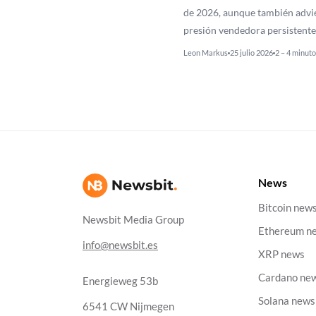
de 2026, aunque también advi
presión vendedora persistente
Leon Markus
25 julio 2026
2 – 4 minuto
News
Bitcoin new
Newsbit Media Group
Ethereum n
info@newsbit.es
XRP news
Cardano ne
Energieweg 53b
Solana news
6541 CW Nijmegen