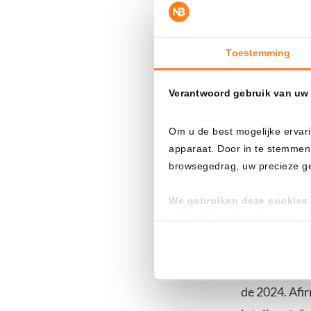
En las última
recuperación
Toestemming
nuevamente, 
Actualmente, 
Verantwoord gebruik van uw
Om u de best mogelijke ervari
Ballenas 
apparaat. Door in te stemmen
browsegedrag, uw precieze geo
Mientras tan
grandes dire
We gebruiken deze cookies 
CryptoQuant.
Goed laten functioneren v
Verzamelen van gebruikssta
Según los ana
Tonen en meten van releva
por ciento de
Klik hieronder om ons toeste
de 2024. Afi
gedetailleerde keuzes, waaro