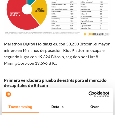
Marathon Digital Holdings es, con 53,250 Bitcoin, el mayor
minero en términos de posesión. Riot Platforms ocupa el
segundo lugar con 19,324 Bitcoin, seguido por Hut 8
Mining Corp con 13,696 BTC.
Primera verdadera prueba de estrés para el mercado
de capitales de Bitcoin
En noviembre, el
precio de Bitcoin
cayó por primera vez
desde abril de 2025 por debajo de los 90,000 dólares.
Toestemming
Details
Over
Según Pete Rizzo, autor del estudio de