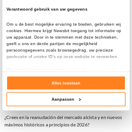
BitcoinTreasuries.NET, esto constituyó la primera
verdadera prueba de estrés para los mercados de capitales
Verantwoord gebruik van uw gegevens
de Bitcoin.
Om u de best mogelijke ervaring te bieden, gebruiken wij
Aproximadamente el 65 por ciento de los compradores
cookies. Hiermee krijgt Newsbit toegang tot informatie op
adquirieron Bitcoin por encima de los precios actuales del
uw apparaat. Door in te stemmen met deze technieken,
mercado y ahora enfrentan pérdidas no realizadas.
geeft u ons en derde partijen de mogelijkheid
persoonsgegevens zoals browsegedrag, uw precieze
Actualmente, Bitcoin cotiza nuevamente por encima de los
geolocatie of unieke ID's op onze website te verwerken.
90,000 dólares, pero aún no se logra una ruptura definitiva
por parte de los alcistas.
We gebruiken deze cookies voor het:
Goed laten functioneren van deze website
La resistencia en 93,000 dólares es gigantesca y
Verzamelen van gebruiksstatistieken
Alles toestaan
temporalmente demasiado grande para los inversores
Tonen en meten van relevante advertenties
interesados en comprar. Bitcoin parece realmente necesitar
Aanpassen
Klik hieronder om ons toestemming te geven om deze
un nuevo catalizador para retomar el camino alcista.
technieken te gebruiken voor bovenstaande doelen of
maak gedetailleerde keuzes, waaronder het maken van
¿Crees en la reanudación del mercado alcista y en nuevos
bezwaar tegen bedrijven die persoonsgegevens verwerken
máximos históricos a principios de 2026?
op basis van gerechtvaardigd belang. U kunt uw privacy-