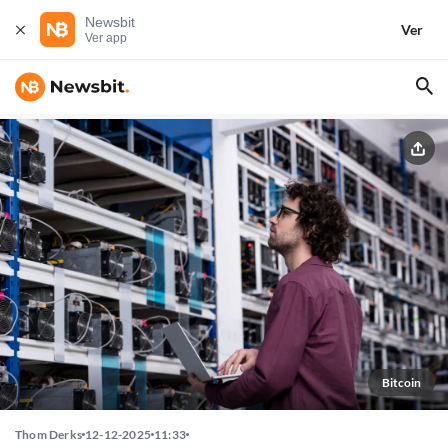
Newsbit
Ver
Ver app
Bitcoin
Thom Derks
12-12-2025
11:33