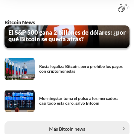
instellingen te allen tijde inzien en bijwerken door op de
0
tekst 'cookies' te klikken onderaan de pagina. Voor meer
informatie: zie ons
privacy
- en
cookiestatement
.
Bitcoin News
El S&P 500 gana 2 billones de dólares: ¿por
qué Bitcoin se queda atrás?
Rusia legaliza Bitcoin, pero prohíbe los pagos
con criptomonedas
Morningstar toma el pulso a los mercados:
casi todo está caro, salvo Bitcoin
Más Bitcoin news