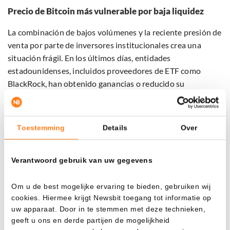
Precio de Bitcoin más vulnerable por baja liquidez
La combinación de bajos volúmenes y la reciente presión de
venta por parte de inversores institucionales crea una
situación frágil. En los últimos días, entidades
estadounidenses, incluidos proveedores de ETF como
BlackRock, han obtenido ganancias o reducido su
exposición.
Al mismo tiempo, más Bitcoin se está dirigiendo hacia las
Toestemming
Details
Over
bolsas, lo que a menudo indica intenciones de venta. En un
entorno así, incluso un pequeño cambio en la oferta o la
demanda puede provocar movimientos bruscos en el
Verantwoord gebruik van uw gegevens
precio.
Om u de best mogelijke ervaring te bieden, gebruiken wij
El precio de Bitcoin se sitúa actualmente alrededor de los
cookies. Hiermee krijgt Newsbit toegang tot informatie op
uw apparaat. Door in te stemmen met deze technieken,
75,000 dólares y ha caído casi un cinco por ciento en los
geeft u ons en derde partijen de mogelijkheid
últimos siete días. Si la presión de venta persiste mientras