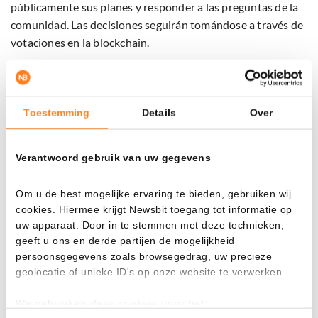
públicamente sus planes y responder a las preguntas de la
comunidad. Las decisiones seguirán tomándose a través de
votaciones en la blockchain.
El precio de ADA sigue bajo presión
Toestemming
Details
Over
Los planes llegan en un momento difícil para Cardano. La
plataforma de análisis TapTools reduce sus actividades,
mientras que varios representantes se han retirado de la
Verantwoord gebruik van uw gegevens
dirección. También, una propuesta de financiación para una
cumbre de Cardano no obtuvo suficiente apoyo.
Om u de best mogelijke ervaring te bieden, gebruiken wij
cookies. Hiermee krijgt Newsbit toegang tot informatie op
Mientras tanto, el
precio de ADA
sigue débil. La moneda
ha
uw apparaat. Door in te stemmen met deze technieken,
geeft u ons en derde partijen de mogelijkheid
caído
considerablemente y se encuentra cerca de los
persoonsgegevens zoals browsegedrag, uw precieze
niveles más bajos de los últimos años. El antiguo soporte de
geolocatie of unieke ID's op onze website te verwerken.
alrededor de 0,23 dólares ahora representa un obstáculo
importante para su recuperación. Hoskinson subraya que el
We gebruiken deze cookies voor het:
precio es importante para la red: