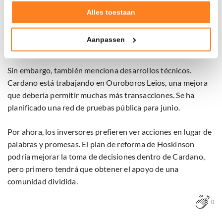
Goed laten functioneren van deze website
Verzamelen van gebruiksstatistieken
Alles toestaan
«Por supuesto, me importa el precio de ADA. El precio de
Tonen en meten van relevante advertenties
ADA está directamente relacionado con la seguridad y
Aanpassen
Klik hieronder om ons toestemming te geven om deze
utilidad de Cardano.»
technieken te gebruiken voor bovenstaande doelen of
maak gedetailleerde keuzes, waaronder het maken van
Sin embargo, también menciona desarrollos técnicos.
bezwaar tegen bedrijven die persoonsgegevens verwerken
Cardano está trabajando en Ouroboros Leios, una mejora
op basis van gerechtvaardigd belang. U kunt uw privacy-
que debería permitir muchas más transacciones. Se ha
instellingen te allen tijde inzien en bijwerken door op de
planificado una red de pruebas pública para junio.
tekst 'cookies' te klikken onderaan de pagina. Voor meer
informatie: zie ons
privacy
- en
cookiestatement
.
Por ahora, los inversores prefieren ver acciones en lugar de
palabras y promesas. El plan de reforma de Hoskinson
podría mejorar la toma de decisiones dentro de Cardano,
pero primero tendrá que obtener el apoyo de una
comunidad dividida.
0