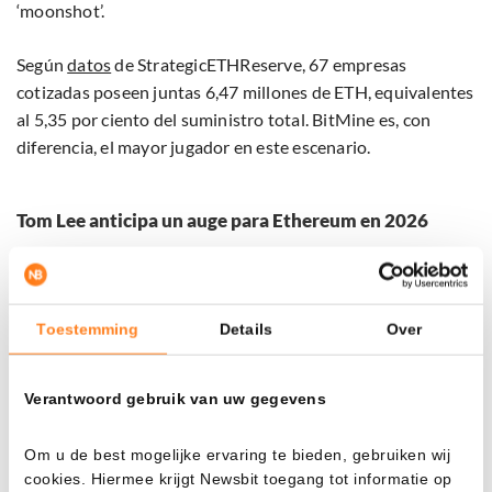
‘moonshot’.
Según
datos
de StrategicETHReserve, 67 empresas
cotizadas poseen juntas 6,47 millones de ETH, equivalentes
al 5,35 por ciento del suministro total. BitMine es, con
diferencia, el mayor jugador en este escenario.
Tom Lee anticipa un auge para Ethereum en 2026
El destacado trader Tom Lee, presidente de BitMine, sigue
siendo muy optimista.
Según
él, a pesar de las recientes
caídas, el mercado de criptomonedas está al borde de un
Toestemming
Details
Over
nuevo “superciclo”. Señala que el nivel de adopción global
aún es extremadamente bajo, lo que a su parecer, ofrece
Verantwoord gebruik van uw gegevens
enormes oportunidades de crecimiento.
Om u de best mogelijke ervaring te bieden, gebruiken wij
Lee anticipa que el precio de Ethereum podría alcanzar los
cookies. Hiermee krijgt Newsbit toegang tot informatie op
20.000 dólares en 2026, impulsado por la creciente