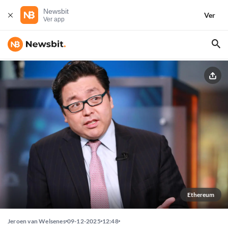
Newsbit
Ver
Ver app
Ethereum
Jeroen van Welsenes
09-12-2025
12:48