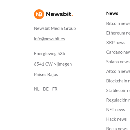
News
Bitcoin new
Newsbit Media Group
Ethereum n
info@newsbit.es
XRP news
Cardano ne
Energieweg 53b
Solana news
6541 CW Nijmegen
Altcoin new
Países Bajos
Blockchain 
NL
DE
FR
Stablecoin 
Regulación 
NFT news
Hack news
Bolsa news