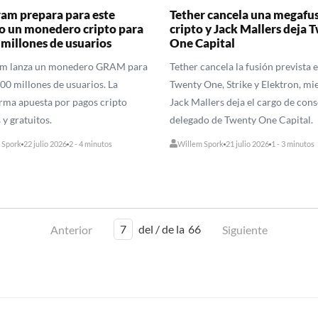
ram prepara para este
Tether cancela una megafu
o un monedero cripto para
cripto y Jack Mallers deja 
 millones de usuarios
One Capital
am lanza un monedero GRAM para
Tether cancela la fusión prevista 
000 millones de usuarios. La
Twenty One, Strike y Elektron, mi
rma apuesta por pagos cripto
Jack Mallers deja el cargo de con
 y gratuitos.
delegado de Twenty One Capital.
 Spork
22 julio 2026
2 - 4 minutos
Willem Spork
21 julio 2026
1 - 3 minutos
7
del / de la
66
Anterior
Siguiente