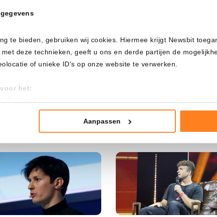
 gegevens
ng te bieden, gebruiken wij cookies. Hiermee krijgt Newsbit toega
E no sorprende: mantiene
Claude Fable 5 ayuda a res
pos en el 2,25%, ¿pero
un problema matemático d
 met deze technieken, geeft u ons en derde partijen de mogelijk
ra otro movimiento?
años
locatie of unieke ID's op onze website te verwerken.
mantiene sin cambios los tipos en
Claude Fable 5 ayuda a refutar un
voor het:
% mientras persisten las dudas
conjetura matemática de 87 años
an deze website
a inflación. Los inversores miran
contraejemplo fácil de comprobar
tistieken
obre todo a septiembre y a la Fed.
Willem Spork
22 julio 2026
2 - 5 minutos
nte advertenties
Aanpassen
 Spork
23 julio 2026
2 - 4 minutos
mming te geven om deze technieken te gebruiken voor bovenstaa
nder het maken van bezwaar tegen bedrijven die persoonsgegeve
 uw privacy-instellingen te allen tijde inzien en bijwerken door op 
r informatie: zie ons
privacy
- en
cookiestatement
.