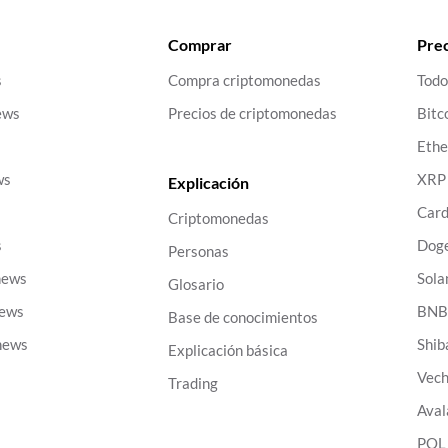
Comprar
Prec
s
Compra criptomonedas
Todo
ews
Precios de criptomonedas
Bitc
Eth
ws
XRP
Explicación
Car
Criptomonedas
s
Dog
Personas
news
Sola
Glosario
news
BN
Base de conocimientos
news
Shib
Explicación básica
Vech
Trading
Aval
POL