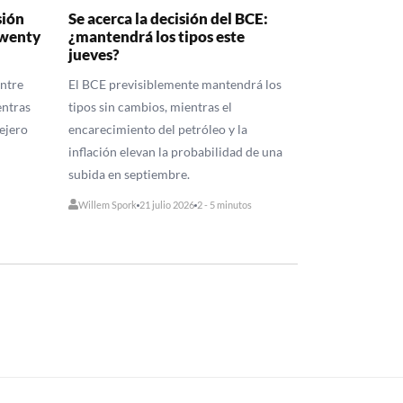
sión
Se acerca la decisión del BCE:
Twenty
¿mantendrá los tipos este
jueves?
entre
El BCE previsiblemente mantendrá los
entras
tipos sin cambios, mientras el
sejero
encarecimiento del petróleo y la
inflación elevan la probabilidad de una
subida en septiembre.
Willem Spork
21 julio 2026
2 - 5 minutos