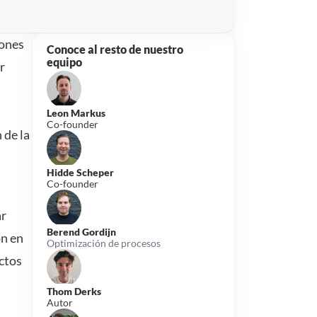
iones
Conoce al resto de nuestro
equipo
r
Leon Markus
Co-founder
 de la
Hidde Scheper
Co-founder
ar
Berend Gordijn
ón en
Optimización de procesos
ctos
Thom Derks
Autor