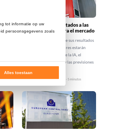
ng tot informatie op uw
olver
Tesla presenta resultados a las
e 86
22:30: las claves para el mercado
heid persoonsgegevens zoals
Tesla presenta esta noche sus resultados
a
trimestrales. Los inversores estarán
 con un
pendientes sobre todo de la IA, el
.
Robotaxi, los márgenes y las previsiones
que ofrezca Elon Musk.
Alles toestaan
Willem Spork
22 julio 2026
2 - 5 minutos
nde doelen of maak
ns verwerken op basis van
de tekst 'cookies' te klikken