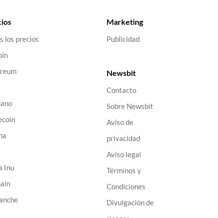
ios
Marketing
s los precios
Publicidad
oin
ereum
Newsbit
Contacto
dano
Sobre Newsbit
ecoin
Aviso de
na
privacidad
B
Aviso legal
a Inu
Términos y
ain
Condiciones
anche
Divulgación de