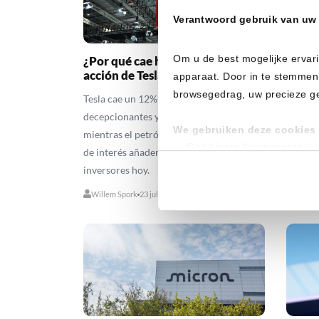
Verantwoord gebruik van uw
Om u de best mogelijke ervari
¿Por qué cae hoy un 12% la
El BC
acción de Tesla?
los ti
apparaat. Door in te stemmen
prepa
browsegedrag, uw precieze geo
Tesla cae un 12% por unos resultados
El BCE 
decepcionantes y el elevado gasto en IA,
We gebruiken deze cookies 
el 2,25
mientras el petróleo, el dólar y los tipos
Goed laten functioneren v
sobre l
de interés añaden presión a los
Verzamelen van gebruikssta
ahora s
inversores hoy.
Tonen en meten van releva
Willem
Willem Spork
23 julio 2026
3 - 6 minutos
Klik hieronder om ons toeste
gedetailleerde keuzes, waaro
gerechtvaardigd belang. U kunt
onderaan de pagina. Voor mee