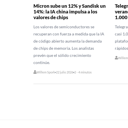
Micron sube un 12% y Sandisk un
Teleg
14%: la IA china impulsa a los
veran
valores de chips
1.000
Los valores de semiconductores se
Telegr
recuperan con fuerza a medida que la IA
casi 1.
de código abierto aumenta la demanda
platafo
de chips de memoria. Los analistas
rápidos
prevén que el sólido crecimiento
Willem
continúe.
Willem Spork
22 julio 2026
2 - 4 minutos