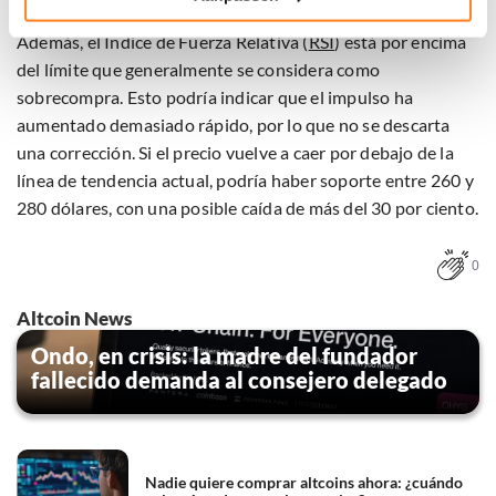
Klik hieronder om ons toestemming te geven om deze
technieken te gebruiken voor bovenstaande doelen of
Además, el Índice de Fuerza Relativa (
RSI
) está por encima
maak gedetailleerde keuzes, waaronder het maken van
del límite que generalmente se considera como
bezwaar tegen bedrijven die persoonsgegevens verwerken
sobrecompra. Esto podría indicar que el impulso ha
op basis van gerechtvaardigd belang. U kunt uw privacy-
aumentado demasiado rápido, por lo que no se descarta
instellingen te allen tijde inzien en bijwerken door op de
una corrección. Si el precio vuelve a caer por debajo de la
tekst 'cookies' te klikken onderaan de pagina. Voor meer
informatie: zie ons
privacy
- en
cookiestatement
.
línea de tendencia actual, podría haber soporte entre 260 y
280 dólares, con una posible caída de más del 30 por ciento.
0
Altcoin News
Ondo, en crisis: la madre del fundador
fallecido demanda al consejero delegado
Nadie quiere comprar altcoins ahora: ¿cuándo