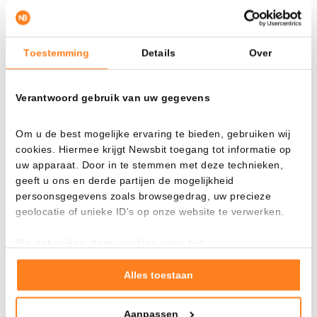
un canal llamado
bandera bajista
. Estos canales suelen
formarse después de una caída pronunciada y a menudo
resultan en un movimiento descendente adicional. El hecho
Toestemming
Details
Over
de que Zcash tenga dificultades para mantenerse por
encima de la parte superior de este canal, parece confirmar
ese escenario.
Verantwoord gebruik van uw gegevens
Om u de best mogelijke ervaring te bieden, gebruiken wij
cookies. Hiermee krijgt Newsbit toegang tot informatie op
uw apparaat. Door in te stemmen met deze technieken,
geeft u ons en derde partijen de mogelijkheid
persoonsgegevens zoals browsegedrag, uw precieze
geolocatie of unieke ID's op onze website te verwerken.
We gebruiken deze cookies voor het:
Goed laten functioneren van deze website
Verzamelen van gebruiksstatistieken
Alles toestaan
Tonen en meten van relevante advertenties
Fuente: TradingView
Aanpassen