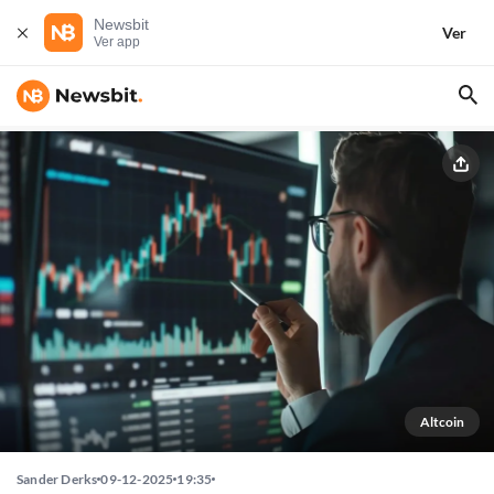
Newsbit
Ver
Ver app
Altcoin
Sander Derks
09-12-2025
19:35