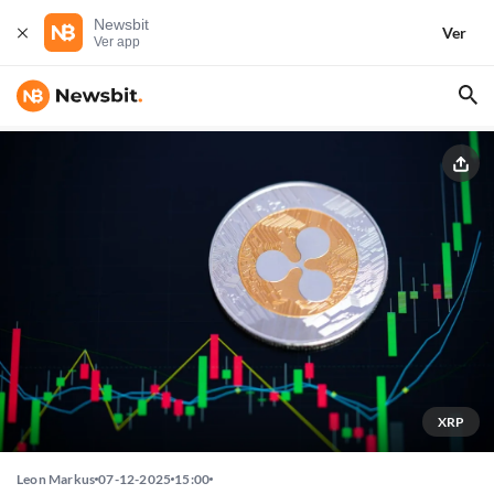
Newsbit
Ver
Ver app
XRP
Leon Markus
07-12-2025
15:00