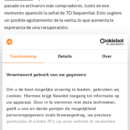
pasado se activaron más compradores. Justo en ese
momento apareció la señal de TD Sequential. Esto sugiere
un posible agotamiento de la venta, lo que aumenta la
esperanza de una recuperación.
La tensión en el mercado está en aumento. XRP se ha
estado moviendo dentro de un estrecho rango durante
semanas, y se anticipaba una ruptura. Esta nueva señal
Toestemming
Details
Over
podría ser el empuje que muchos traders estaban
esperando.
Verantwoord gebruik van uw gegevens
¿Qué puedes hacer ahora?
Om u de best mogelijke ervaring te bieden, gebruiken wij
cookies. Hiermee krijgt Newsbit toegang tot informatie op
La cautela sigue siendo necesaria. Una sola señal rara vez es
uw apparaat. Door in te stemmen met deze technieken,
geeft u ons en derde partijen de mogelijkheid
suficiente. Sin embargo, la combinación de soporte técnico,
persoonsgegevens zoals browsegedrag, uw precieze
creciente atención en las redes sociales y este indicador
geolocatie of unieke ID's op onze website te verwerken.
hace que valga la pena vigilar de cerca a XRP.