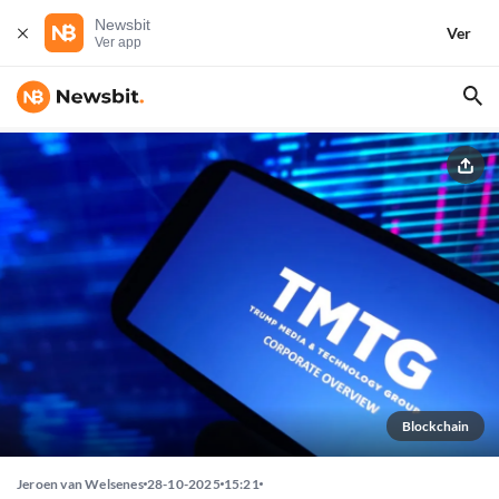
Newsbit
Ver
Ver app
Blockchain
Jeroen van Welsenes
28-10-2025
15:21