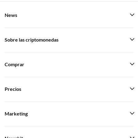
News
Sobre las criptomonedas
Comprar
Precios
Marketing