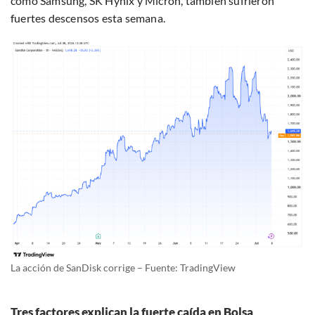
como Samsung, SK Hynix y Micron, también sufrieron
fuertes descensos esta semana.
La acción de SanDisk corrige – Fuente: TradingView
Tres factores explican la fuerte caída en Bolsa