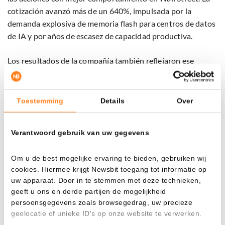
cotización avanzó más de un 640%, impulsada por la
demanda explosiva de memoria flash para centros de datos
de IA y por años de escasez de capacidad productiva.
Los resultados de la compañía también reflejaron ese
crecimiento. En el trimestre más reciente, los ingresos
ascendieron a 5.900 millones de dólares, más del triple que
un año antes. La capitalización bursátil superó los 270.000
Toestemming
Details
Over
millones de dólares.
Verantwoord gebruik van uw gegevens
Al mismo tiempo, la valoración se volvió cada vez más
exigente. Con una ratio precio-beneficio superior a 60, los
Om u de best mogelijke ervaring te bieden, gebruiken wij
inversores descontaban que el fuerte crecimiento se
cookies. Hiermee krijgt Newsbit toegang tot informatie op
mantendría durante muchos años. Precisamente eso hace
uw apparaat. Door in te stemmen met deze technieken,
que la acción sea vulnerable. El sector de memorias es
geeft u ons en derde partijen de mogelijkheid
conocido por ser una de las áreas más cíclicas de la
persoonsgegevens zoals browsegedrag, uw precieze
industria de semiconductores. Cuando la oferta crece más
geolocatie of unieke ID's op onze website te verwerken.
rápido que la demanda, los precios y los márgenes pueden