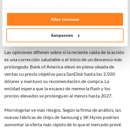
quedar rápidamente bajo presión. Por eso, los inversores
We gebruiken deze cookies voor het:
Goed laten functioneren van deze website
suelen reaccionar con especial dureza en cuanto aparecen
Verzamelen van gebruiksstatistieken
Alles toestaan
las primeras señales de un cambio de ciclo.
Tonen en meten van relevante advertenties
Aanpassen
Klik hieronder om ons toestemming te geven om deze
Los analistas, divididos
technieken te gebruiken voor bovenstaande doelen of
maak gedetailleerde keuzes, waaronder het maken van
Las opiniones difieren sobre si la reciente caída de la acción
bezwaar tegen bedrijven die persoonsgegevens verwerken
es una corrección saludable o el inicio de un descenso más
op basis van gerechtvaardigd belang. U kunt uw privacy-
prolongado. Bank of America elevó en plena oleada de
instellingen te allen tijde inzien en bijwerken door op de
ventas su precio objetivo para SanDisk hasta los 2.500
tekst 'cookies' te klikken onderaan de pagina. Voor meer
dólares y mantuvo su recomendación de compra. La
informatie: zie ons
privacy
- en
cookiestatement
.
entidad espera que la escasez de memoria flash y los
precios elevados se prolonguen al menos hasta 2027.
Morningstar ve más riesgos. Según la firma de análisis, las
nuevas fábricas de chips de Samsung y SK Hynix podrían
aumentar la oferta más rápido de lo que el mercado prevé