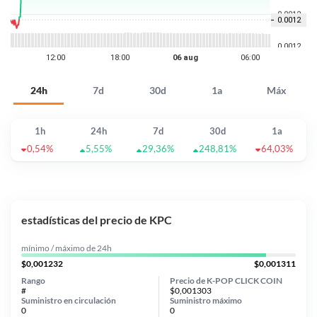
24h
7d
30d
1a
Máx
1h
24h
7d
30d
1a
0,54%
5,55%
29,36%
248,81%
64,03%
estadísticas del precio de KPC
mínimo / máximo de 24h
$0,001232
$0,001311
Rango
Precio de K-POP CLICK COIN
#
$0,001303
Suministro en circulación
Suministro máximo
0
0