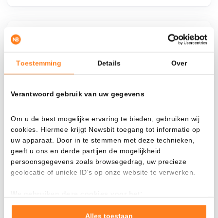
¿Qué pasa si…?
Mira cuánto valor tendrías hoy si hubieras
Toestemming
Details
Over
aplicado el dollar-cost averaging en distintas
criptomonedas.
Verantwoord gebruik van uw gegevens
Había invertido
En
Om u de best mogelijke ervaring te bieden, gebruiken wij
$
cookies. Hiermee krijgt Newsbit toegang tot informatie op
Cada
Desde
uw apparaat. Door in te stemmen met deze technieken,
geeft u ons en derde partijen de mogelijkheid
persoonsgegevens zoals browsegedrag, uw precieze
geolocatie of unieke ID's op onze website te verwerken.
Valor total
We gebruiken deze cookies voor het:
$
3.387,81
Goed laten functioneren van deze website
+ 5,87%
+ $ 187,81
Verzamelen van gebruiksstatistieken
Alles toestaan