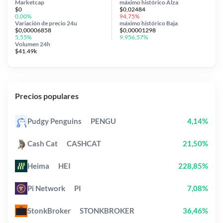
Marketcap
máximo histórico
Alza
$0
$0,02484
0,00%
94,75%
Variación de precio
24u
máximo histórico
Baja
$0,00006858
$0,00001298
5,55%
9.956,57%
Volumen 24h
$41.49k
Precios populares
Pudgy Penguins
PENGU
4,14%
Cash Cat
CASHCAT
21,50%
Heima
HEI
228,85%
Pi Network
PI
7,08%
StonkBroker
STONKBROKER
36,46%