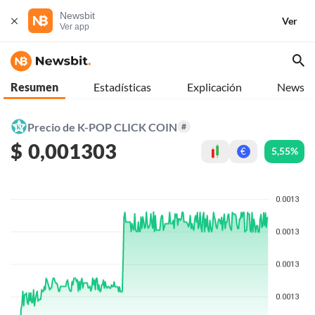
Newsbit
Ver
Ver app
Resumen
Estadísticas
Explicación
News
Precio de K-POP CLICK COIN
#
$
0,001303
5,55%
€