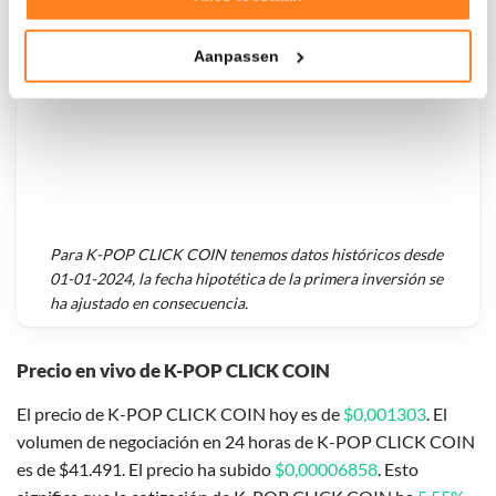
Tonen en meten van relevante advertenties
Aanpassen
Klik hieronder om ons toestemming te geven om deze
technieken te gebruiken voor bovenstaande doelen of
maak gedetailleerde keuzes, waaronder het maken van
bezwaar tegen bedrijven die persoonsgegevens verwerken
op basis van gerechtvaardigd belang. U kunt uw privacy-
instellingen te allen tijde inzien en bijwerken door op de
tekst 'cookies' te klikken onderaan de pagina. Voor meer
informatie: zie ons
privacy
- en
cookiestatement
.
Para
K-POP CLICK COIN
tenemos datos históricos desde
01-01-2024
, la fecha hipotética de la primera inversión se
ha ajustado en consecuencia.
Precio en vivo de K-POP CLICK COIN
El precio de K-POP CLICK COIN hoy es de
$0,001303
. El
volumen de negociación en 24 horas de K-POP CLICK COIN
es de $41.491. El precio ha subido
$0,00006858
. Esto