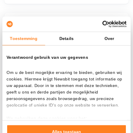
¿Qué pasa si…?
Mira cuánto valor tendrías hoy si hubieras
Toestemming
Details
Over
aplicado el dollar-cost averaging en distintas
criptomonedas.
Verantwoord gebruik van uw gegevens
Había invertido
En
Om u de best mogelijke ervaring te bieden, gebruiken wij
$
cookies. Hiermee krijgt Newsbit toegang tot informatie op
Cada
Desde
uw apparaat. Door in te stemmen met deze technieken,
geeft u ons en derde partijen de mogelijkheid
persoonsgegevens zoals browsegedrag, uw precieze
geolocatie of unieke ID's op onze website te verwerken.
Valor total
We gebruiken deze cookies voor het:
---
Goed laten functioneren van deze website
Verzamelen van gebruiksstatistieken
Alles toestaan