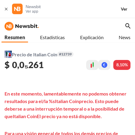
Newsbit
Ver
Ver app
Resumen
Estadísticas
Explicación
News
Precio de Italian Coin
#12739
$
0,0₅261
8,10%
€
En este momento, lamentablemente no podemos obtener
resultados para el/la %sItalian Coinprecio. Esto puede
deberse a una interrupción temporal o a la posibilidad de
queItalian CoinEl precio ya no está disponible.
Para una visión general de todos los demás precios de