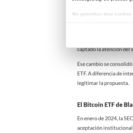
We gebruiken deze cookies 
De escéptico a defen
Goed laten functioneren v
Verzamelen van gebruikssta
Durante años, Fink fue u
Tonen en meten van releva
índice para el lavado de
captado la atención del 
Klik hieronder om ons toeste
gedetailleerde keuzes, waaro
Ese cambio se consolidó 
gerechtvaardigd belang. U kunt
onderaan de pagina. Voor mee
ETF. A diferencia de int
legitimar la propuesta.
El Bitcoin ETF de B
En enero de 2024, la SEC
aceptación institucional 