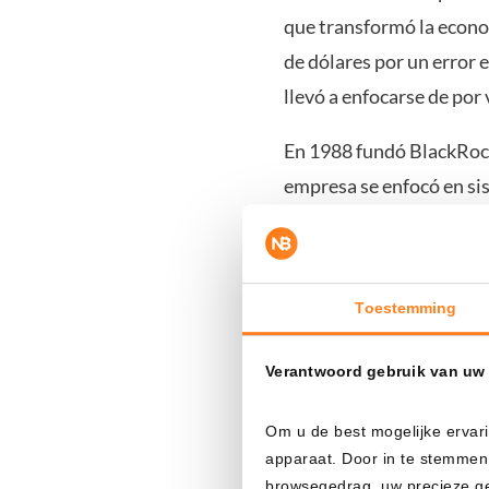
que transformó la econo
de dólares por un error 
llevó a enfocarse de por 
En 1988 fundó BlackRock 
empresa se enfocó en sis
capaz de analizar billone
Bajo su liderazgo, Black
tras la crisis financiera
Toestemming
mundo. Hoy administra m
Verantwoord gebruik van uw
Su influencia se debe a 
Om u de best mogelijke ervari
sus estrechos vínculos co
apparaat. Door in te stemmen
influyentes de Wall Stre
browsegedrag, uw precieze geo