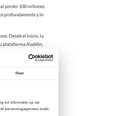
al perder 100 millones
arcó profundamente y lo
ne. Desde el inicio, la
Su plataforma Aladdin,
iento de la firma.
de Blackstone y en 2009,
ayor gestor de activos del
Over
de muchos continentes.
e gestión de riesgos y
ng tot informatie op uw
a de las figuras más
heid persoonsgegevens zoals