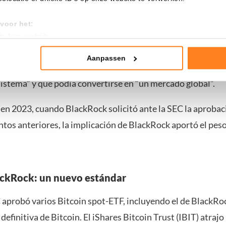
voor het:
sor de Bitcoin
an deze website
tistieken
n crítico abierto de las criptomonedas. En 2017 llegó a dec
nte advertenties
Aanpassen
 dinero”. Pero en 2020 comenzó a suavizar su discurso, afi
sistema” y que podía convertirse en “un mercado global”.
mming te geven om deze technieken te gebruiken voor bovenstaa
nder het maken van bezwaar tegen bedrijven die persoonsgegeve
en 2023, cuando BlackRock solicitó ante la SEC la aprobac
 uw privacy-instellingen te allen tijde inzien en bijwerken door op 
r informatie: zie ons
privacy
- en
cookiestatement
.
entos anteriores, la implicación de BlackRock aportó el pes
lackRock: un nuevo estándar
 aprobó varios Bitcoin spot-ETF, incluyendo el de BlackRoc
definitiva de Bitcoin. El iShares Bitcoin Trust (IBIT) atrajo