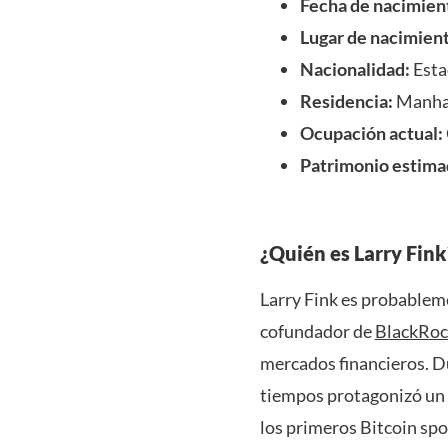
Fecha de nacimien
Lugar de nacimient
Nacionalidad:
Esta
Residencia:
Manhat
Ocupación actual:
Patrimonio estima
¿Quién es Larry Fink
Larry Fink es probablem
cofundador de
BlackRoc
mercados financieros. Du
tiempos protagonizó un 
los primeros Bitcoin spo