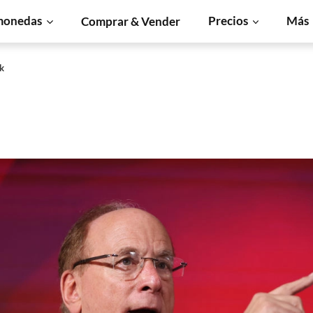
monedas
Precios
Más
Comprar & Vender
k