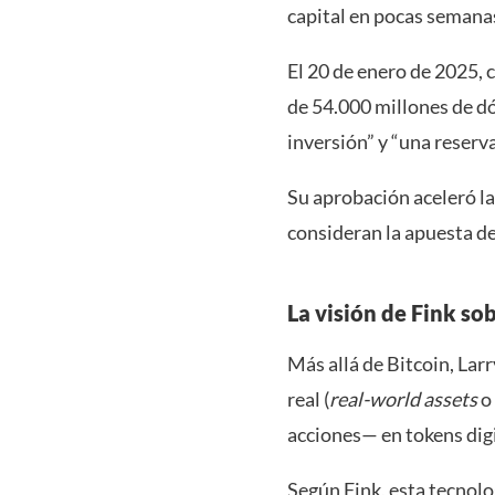
capital en pocas semanas
El 20 de enero de 2025, 
de 54.000 millones de dó
inversión” y “una reserva 
Su aprobación aceleró la
consideran la apuesta de
La visión de Fink so
Más allá de Bitcoin, Lar
real (
real-world assets
o 
acciones— en tokens digi
Según Fink, esta tecnolo