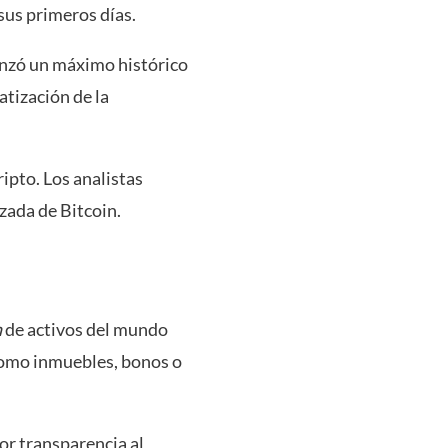
sus primeros días.
anzó un máximo histórico
atización de la
ipto. Los analistas
zada de Bitcoin.
n
de activos del mundo
—como inmuebles, bonos o
or transparencia al