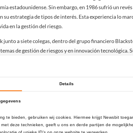
mía estadounidense. Sin embargo, en 1986 sufrió un revés 
en su estrategia de tipos de interés. Esta experiencia lo m
vida en la gestión del riesgo.
junto a siete colegas, dentro del grupo financiero Blacksto
temas de gestión de riesgos y en innovación tecnológica. 
s de dólares en activos, se convirtió en el núcleo del crecim
Rock creció de forma vertiginosa. En 1994 se independizó 
, adquirió Barclays Global Investors, convirtiéndose en el m
Details
ás de 10 billones de dólares, una cifra mayor que el PIB 
 gegevens
la combinación de estrategias pasivas, sistemas avanzados d
ng te bieden, gebruiken wij cookies. Hiermee krijgt Newsbit toega
n gobiernos y bancos centrales. Larry Fink es, sin duda, un
 met deze technieken, geeft u ons en derde partijen de mogelijk
et.
locatie of unieke ID's op onze website te verwerken.