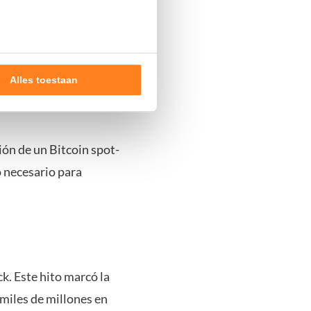
ir que
Bitcoin
era “un
Alles toestaan
rmando que Bitcoin “había
nde doelen of maak
ns verwerken op basis van
ión de un Bitcoin spot-
de tekst 'cookies' te klikken
o necesario para
k. Este hito marcó la
 miles de millones en