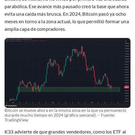
parabólica. Ese avance más pausado creó la base que ahora
evita una caída más brusca. En 2024, Bitcoin pasó ya ocho
meses en torno a la zona actual, lo que permitió formar una
amplia capa de compradores.
Bitcoin se mueve ahora en la misma zona en la que ya permaneció
durante mucho tiempo en 2024 (gráfico semanal). – Fuente:
TradingView
K33 advierte de que grandes vendedores, como los ETF al