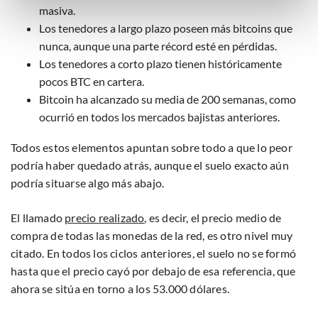
maak gedetailleerde keuzes, waaronder het maken van
masiva.
bezwaar tegen bedrijven die persoonsgegevens verwerken
Los tenedores a largo plazo poseen más bitcoins que
op basis van gerechtvaardigd belang. U kunt uw privacy-
nunca, aunque una parte récord esté en pérdidas.
instellingen te allen tijde inzien en bijwerken door op de
Los tenedores a corto plazo tienen históricamente
tekst 'cookies' te klikken onderaan de pagina. Voor meer
pocos BTC en cartera.
informatie: zie ons
privacy
- en
cookiestatement
.
Bitcoin ha alcanzado su media de 200 semanas, como
ocurrió en todos los mercados bajistas anteriores.
Todos estos elementos apuntan sobre todo a que lo peor
podría haber quedado atrás, aunque el suelo exacto aún
podría situarse algo más abajo.
El llamado
precio realizado
, es decir, el precio medio de
compra de todas las monedas de la red, es otro nivel muy
citado. En todos los ciclos anteriores, el suelo no se formó
hasta que el precio cayó por debajo de esa referencia, que
ahora se sitúa en torno a los 53.000 dólares.