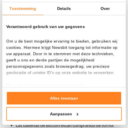
ocasiones anteriores en las que ocurrió algo similar, la
Toestemming
Details
Over
rentabilidad mediana durante los cien días posteriores fue
del 12%.
Verantwoord gebruik van uw gegevens
«Históricamente, un movimiento de este tipo ha precedido
Om u de best mogelijke ervaring te bieden, gebruiken wij
a un mejor comportamiento alcista de los precios al
cookies. Hiermee krijgt Newsbit toegang tot informatie op
contado y podría favorecer una mayor asignación a activos
uw apparaat. Door in te stemmen met deze technieken,
de riesgo como las criptomonedas», señaló un portavoz de
geeft u ons en derde partijen de mogelijkheid
Block Scholes.
persoonsgegevens zoals browsegedrag, uw precieze
geolocatie of unieke ID's op onze website te verwerken.
Además, hay más señales que apuntan en la misma
dirección:
We gebruiken deze cookies voor het:
Goed laten functioneren van deze website
Divergencia alcista
en los marcos temporales largos:
Verzamelen van gebruiksstatistieken
Alles toestaan
Bitcoin ha marcado mínimos más bajos, mientras que
Tonen en meten van relevante advertenties
los indicadores de impulso han registrado suelos más
Aanpassen
Klik hieronder om ons toestemming te geven om deze
altos.
technieken te gebruiken voor bovenstaande doelen of
Las ballenas de Bitcoin están comprando de forma