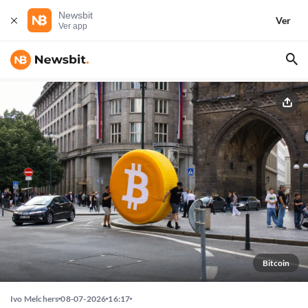
Newsbit
Ver
Ver app
Bitcoin
Ivo Melchers
08-07-2026
16:17