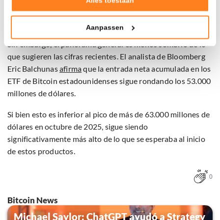
Alles toestaan
total de aproximadamente 3.700 millones de dólares en
Tonen en meten van relevante advertenties
cuatro semanas.
Aanpassen
Klik hieronder om ons toestemming te geven om deze
technieken te gebruiken voor bovenstaande doelen of
Sin embargo, el panorama general es menos sombrío de lo
maak gedetailleerde keuzes, waaronder het maken van
que sugieren las cifras recientes. El analista de Bloomberg
bezwaar tegen bedrijven die persoonsgegevens verwerken
Eric Balchunas
afirma
que la entrada neta acumulada en los
op basis van gerechtvaardigd belang. U kunt uw privacy-
ETF de Bitcoin estadounidenses sigue rondando los 53.000
instellingen te allen tijde inzien en bijwerken door op de
millones de dólares.
tekst 'cookies' te klikken onderaan de pagina. Voor meer
informatie: zie ons
privacy
- en
cookiestatement
.
Si bien esto es inferior al pico de más de 63.000 millones de
dólares en octubre de 2025, sigue siendo
significativamente más alto de lo que se esperaba al inicio
de estos productos.
0
Bitcoin News
Michael Saylor: ChatGPT ayudó a Strategy