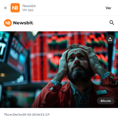
Newsbit
Ver
Ver app
Bitcoin
Thom Derks
20-02-2026
21:27