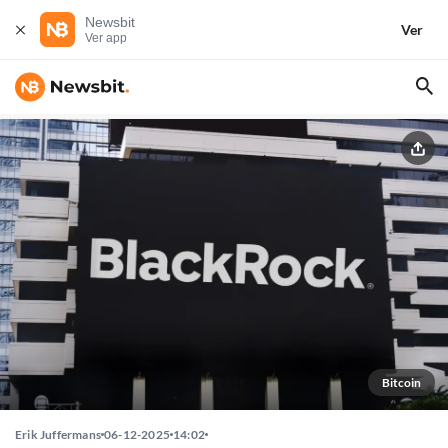
Newsbit
Ver
Ver app
Bitcoin
Erik Juffermans
06-12-2025
14:02