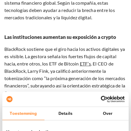
sistema financiero global. Según la compañía, estas
tecnologías deben ayudar a reducir la brecha entre los
mercados tradicionales y la liquidez digital.
Las instituciones aumentan su exposición a crypto
BlackRock sostiene que el giro hacia los activos digitales ya
es visible. La gestora señala los fuertes flujos de capital
hacia, entre otros, los ETF de Bitcoin
ETF’s
. El CEO de
BlackRock, Larry Fink, ya calificó anteriormente la
tokenización como “la próxima generación de los mercados
financieros”, subrayando así la orientación estratégica de la
firma.
Las stablecoins también ganan cada vez más peso. Samara
Toestemming
Details
Over
Cohen, Global Head of Market Development en BlackRock,
afirma que las stablecoins “han dejado de ser un nicho y se
han convertido en el puente entre las finanzas tradicionales