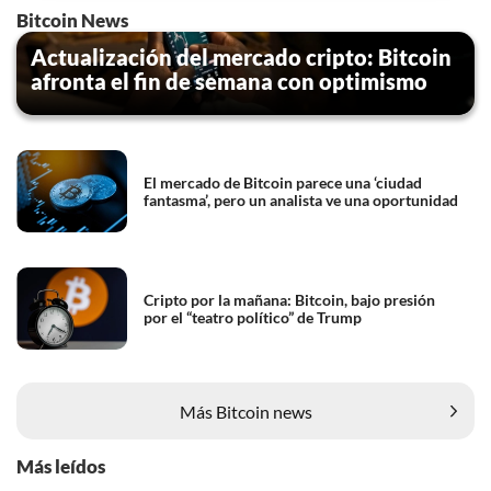
tekst 'cookies' te klikken onderaan de pagina. Voor meer
Bitcoin News
informatie: zie ons
privacy
- en
cookiestatement
.
Actualización del mercado cripto: Bitcoin
afronta el fin de semana con optimismo
El mercado de Bitcoin parece una ‘ciudad
fantasma’, pero un analista ve una oportunidad
Cripto por la mañana: Bitcoin, bajo presión
por el “teatro político” de Trump
Más Bitcoin news
Más leídos