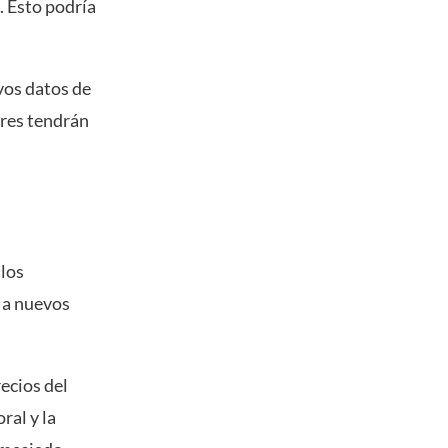
. Esto podría
vos datos de
ores tendrán
 los
 a nuevos
ecios del
ral y la