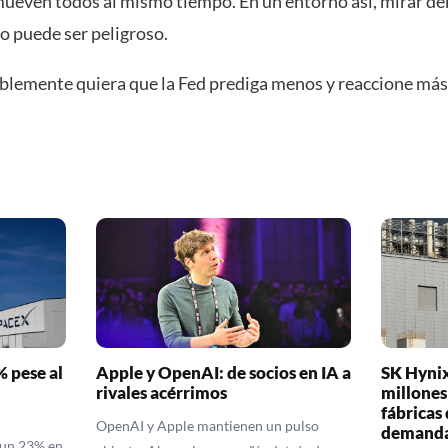
 mueven todos al mismo tiempo. En un entorno así, mirar d
ro puede ser peligroso.
lemente quiera que la Fed prediga menos y reaccione más
 pese al
Apple y OpenAI: de socios en IA a
SK Hynix
rivales acérrimos
millones
fábricas 
OpenAI y Apple mantienen un pulso
demanda
 un 23% en