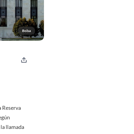
Bolsa
a Reserva
Según
 la llamada