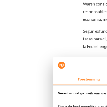
Warsh consid
responsables 
economía, inc
Según exfunc
tasas para el
la Fed el len
Irán dificu
El momento es
Toestemming
han vuelto m
nuevamente l
Verantwoord gebruik van uw
tiempo.
Om u de best mogelijke ervari