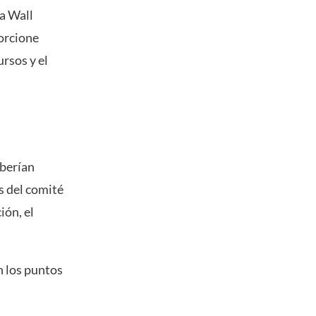
ra Wall
porcione
ursos y el
eberían
s del comité
ión, el
n los puntos