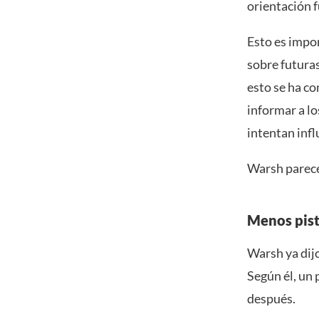
orientación f
Esto es impor
sobre futuras
esto se ha co
informar a lo
intentan infl
Warsh parece 
Menos pist
Warsh ya dijo
Según él, un 
después.