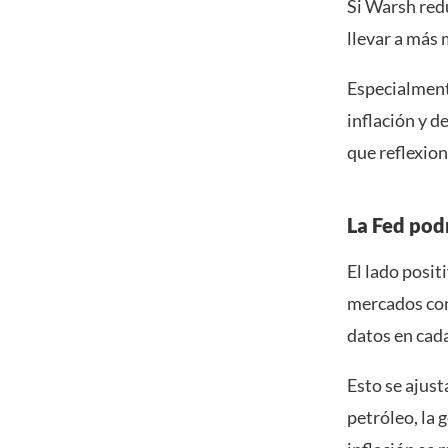
Si Warsh red
llevar a más 
Especialment
inflación y d
que reflexion
La Fed pod
El lado positi
mercados con
datos en cad
Esto se ajust
petróleo, la 