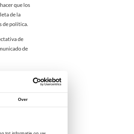
hacer que los
eta de la
 de política.
ctativa de
comunicado de
e inflación se
Over
ulsar
 mismo
ng tot informatie op uw