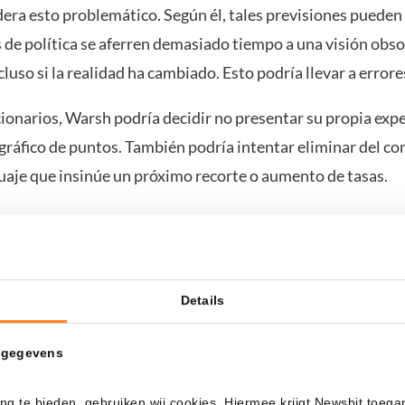
era esto problemático. Según él, tales previsiones pueden 
de política se aferren demasiado tiempo a una visión obsol
luso si la realidad ha cambiado. Esto podría llevar a errores
ionarios, Warsh podría decidir no presentar su propia expe
 gráfico de puntos. También podría intentar eliminar del 
guaje que insinúe un próximo recorte o aumento de tasas.
lta la comunicación
 delicado. Debido al conflicto con Irán, las perspectivas d
Details
ás inciertas. Los mayores precios de la energía pueden imp
a inflación, mientras que la economía podría enfriarse al
 gegevens
ng te bieden, gebruiken wij cookies. Hiermee krijgt Newsbit toega