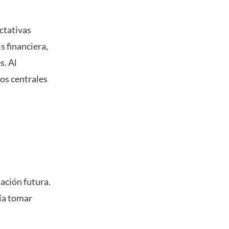
ctativas
s financiera,
s. Al
cos centrales
ación futura.
ría tomar