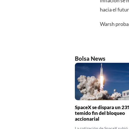
inflación se
hacia el futu
Warsh probab
Bolsa News
SpaceX se dispara un 23%
temido fin del bloqueo
accionarial
La cotización de SpaceX subió