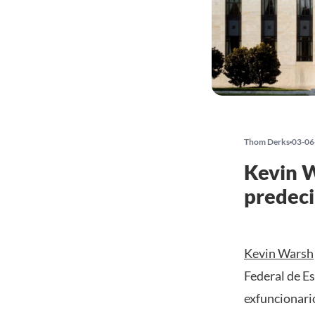
Thom Derks
03-06
Kevin W
predeci
Kevin Warsh
Federal de E
exfuncionario