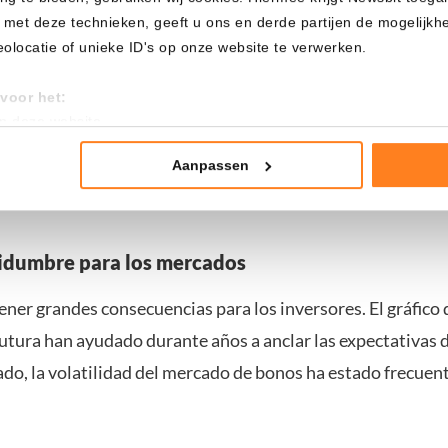
 es difícil para la Fed dar una dirección clara de antemano. 
 met deze technieken, geeft u ons en derde partijen de mogelijk
 ser una baja de tasas para apoyar la economía? ¿O más bi
locatie of unieke ID's op onze website te verwerken.
 combatir la inflación?
voor het:
an deze website
Fed, está creciendo el apoyo para eliminar la actual insinua
tistieken
ón de la declaración. Varios responsables de política creen 
nte advertenties
Aanpassen
ebería comprometerse demasiado pronto.
mming te geven om deze technieken te gebruiken voor bovenstaa
nder het maken van bezwaar tegen bedrijven die persoonsgegeve
idumbre para los mercados
 uw privacy-instellingen te allen tijde inzien en bijwerken door op 
r informatie: zie ons
privacy
- en
cookiestatement
.
ener grandes consecuencias para los inversores. El gráfico 
utura han ayudado durante años a anclar las expectativas d
do, la volatilidad del mercado de bonos ha estado frecue