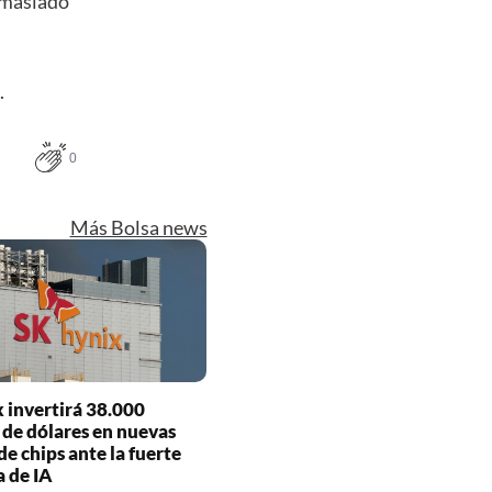
emasiado
.
0
Más Bolsa news
 invertirá 38.000
 de dólares en nuevas
de chips ante la fuerte
 de IA