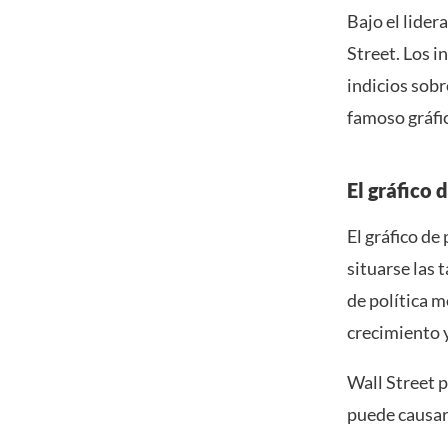
Bajo el lider
Street. Los 
indicios sobr
famoso gráfi
El gráfico 
El gráfico de
situarse las 
de política m
crecimiento y
Wall Street 
puede causar