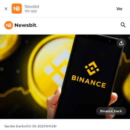
Newsbit
Ver
Ver app
Binance, Hack
Sander Derks
02-10-2025
09:28