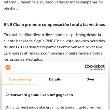
Inferno Drainer ha ejecutado varias grandes campañas de
phishing.
BNB Chain promete compensación total a las víctimas
En total, se difundieron diez enlaces de phishing desde la
cuenta hackeada. Según BNB Chain, esto provocó pérdidas
de unos 8.000 dólares repartidas entre varias blockchains.
La empresa afirma que compensará íntegramente a todos
los usuarios afectados.
Un portavoz indicó que aún se investiga el método exacto
con el que se tomó el control de la cuenta. “Trabajamos
Toestemming
Details
Over
estrechamente con nuestros socios de seguridad para
determinar la causa y compartiremos detalles en cuanto
Verantwoord gebruik van uw gegevens
estén confirmados”, señaló.
Om u de best mogelijke ervaring te bieden, gebruiken wij
Que un proyecto de gran tamaño, con casi cuatro millones