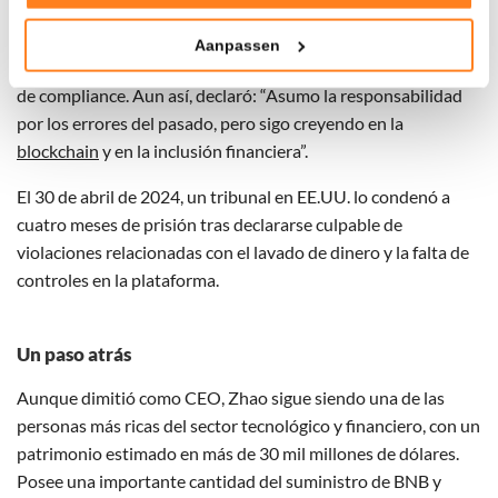
Tonen en meten van relevante advertenties
En noviembre de 2023, CZ y Binance llegaron a un acuerdo
con las autoridades estadounidenses por 4.300 millones de
Aanpassen
Klik hieronder om ons toestemming te geven om deze
dólares. Zhao dimitió como CEO y admitió fallos en materia
technieken te gebruiken voor bovenstaande doelen of
de compliance. Aun así, declaró: “Asumo la responsabilidad
maak gedetailleerde keuzes, waaronder het maken van
por los errores del pasado, pero sigo creyendo en la
bezwaar tegen bedrijven die persoonsgegevens verwerken
blockchain
y en la inclusión financiera”.
op basis van gerechtvaardigd belang. U kunt uw privacy-
instellingen te allen tijde inzien en bijwerken door op de
El 30 de abril de 2024, un tribunal en EE.UU. lo condenó a
tekst 'cookies' te klikken onderaan de pagina. Voor meer
cuatro meses de prisión tras declararse culpable de
informatie: zie ons
privacy
- en
cookiestatement
.
violaciones relacionadas con el lavado de dinero y la falta de
controles en la plataforma.
Un paso atrás
Aunque dimitió como CEO, Zhao sigue siendo una de las
personas más ricas del sector tecnológico y financiero, con un
patrimonio estimado en más de 30 mil millones de dólares.
Posee una importante cantidad del suministro de BNB y