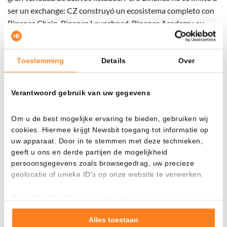
ser un exchange: CZ construyó un ecosistema completo con
Binance Chain, Binance Launchpad, Binance Academy, su
stablecoin BUSD y el token nativo Binance Coin (
BNB
), que
rápidamente se posicionó entre las principales
criptomonedas del mercado.
Toestemming
Details
Over
La visión de Zhao era clara: convertir a Binance en el
Verantwoord gebruik van uw gegevens
epicentro de la revolución cripto a nivel global.
Om u de best mogelijke ervaring te bieden, gebruiken wij
Expansión mundial y controversias
cookies. Hiermee krijgt Newsbit toegang tot informatie op
uw apparaat. Door in te stemmen met deze technieken,
El crecimiento acelerado de Binance también trajo desafíos
geeft u ons en derde partijen de mogelijkheid
regulatorios. En numerosos países —incluidos Estados
persoonsgegevens zoals browsegedrag, uw precieze
Unidos, Reino Unido, Japón y Holanda— el exchange
geolocatie of unieke ID's op onze website te verwerken.
enfrentó acusaciones por operar sin licencias adecuadas,
We gebruiken deze cookies voor het:
falta de transparencia y posibles infracciones a la normativa
Goed laten functioneren van deze website
financiera.
Verzamelen van gebruiksstatistieken
Alles toestaan