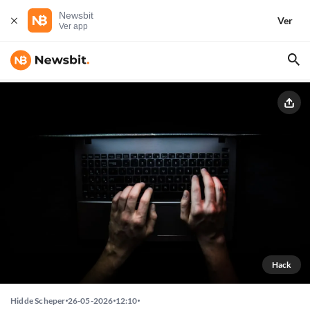
Newsbit
Ver
Ver app
Hack
Hidde Scheper
26-05-2026
12:10