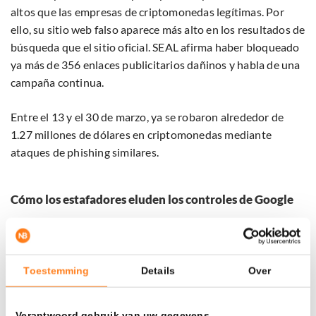
altos que las empresas de criptomonedas legítimas. Por
ello, su sitio web falso aparece más alto en los resultados de
búsqueda que el sitio oficial. SEAL afirma haber bloqueado
ya más de 356 enlaces publicitarios dañinos y habla de una
campaña continua.
Entre el 13 y el 30 de marzo, ya se robaron alrededor de
1.27 millones de dólares en criptomonedas mediante
ataques de phishing similares.
Cómo los estafadores eluden los controles de Google
Las campañas de phishing utilizan técnicas avanzadas para
evadir los controles automáticos de seguridad de Google.
Los atacantes emplean URLs que parecen confiables y
Toestemming
Details
Over
elementos ocultos en los sitios web que cargan software
malicioso sin ser directamente visibles.
Verantwoord gebruik van uw gegevens