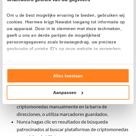
Las víctimas terminan en copias casi idénticas de
aplicaciones y sitios web de criptomonedas conocidos. En
Om u de best mogelijke ervaring te bieden, gebruiken wij
cookies. Hiermee krijgt Newsbit toegang tot informatie op
segundo plano, el tráfico de internet se dirige a través de
uw apparaat. Door in te stemmen met deze technieken,
servidores de los atacantes, lo que les permite acceder a
geeft u ons en derde partijen de mogelijkheid
datos de billeteras y transacciones.
persoonsgegevens zoals browsegedrag, uw precieze
geolocatie of unieke ID's op onze website te verwerken.
Cómo protegerte de sitios de criptomonedas falsos
We gebruiken deze cookies voor het:
Goed laten functioneren van deze website
Expertos en ciberseguridad ofrecen consejos concretos a
Verzamelen van gebruiksstatistieken
Alles toestaan
los inversores en criptomonedas para evitar este tipo de
Tonen en meten van relevante advertenties
ataques:
Aanpassen
Klik hieronder om ons toestemming te geven om deze
Escribe siempre la URL de las plataformas de
technieken te gebruiken voor bovenstaande doelen of
criptomonedas manualmente en la barra de
maak gedetailleerde keuzes, waaronder het maken van
direcciones, o utiliza marcadores guardados.
bezwaar tegen bedrijven die persoonsgegevens verwerken
Nunca hagas clic en resultados de búsqueda
op basis van gerechtvaardigd belang. U kunt uw privacy-
instellingen te allen tijde inzien en bijwerken door op de
patrocinados al buscar plataformas de criptomonedas
tekst 'cookies' te klikken onderaan de pagina. Voor meer