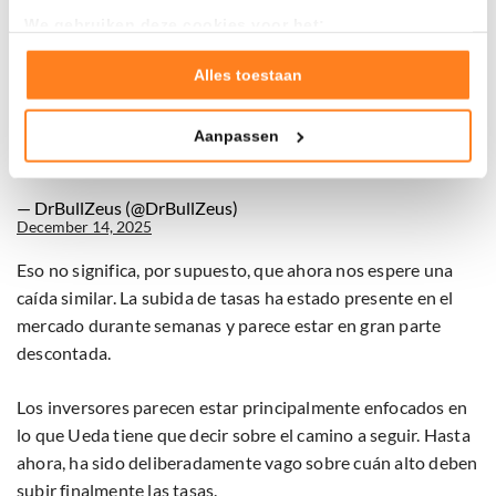
• January 2025 = 30%
We gebruiken deze cookies voor het:
Goed laten functioneren van deze website
Now another hike is approaching.
Verzamelen van gebruiksstatistieken
Alles toestaan
Tonen en meten van relevante advertenties
Are we heading for another dump?
Aanpassen
Klik hieronder om ons toestemming te geven om deze
pic.twitter.com/KmWKf4TKw4
technieken te gebruiken voor bovenstaande doelen of
maak gedetailleerde keuzes, waaronder het maken van
— DrBullZeus (@DrBullZeus)
bezwaar tegen bedrijven die persoonsgegevens verwerken
December 14, 2025
op basis van gerechtvaardigd belang. U kunt uw privacy-
instellingen te allen tijde inzien en bijwerken door op de
Eso no significa, por supuesto, que ahora nos espere una
tekst 'cookies' te klikken onderaan de pagina. Voor meer
caída similar. La subida de tasas ha estado presente en el
informatie: zie ons
privacy
- en
cookiestatement
.
mercado durante semanas y parece estar en gran parte
descontada.
Los inversores parecen estar principalmente enfocados en
lo que Ueda tiene que decir sobre el camino a seguir. Hasta
ahora, ha sido deliberadamente vago sobre cuán alto deben
subir finalmente las tasas.