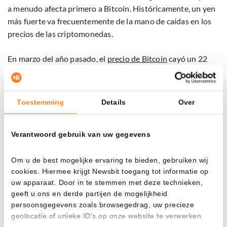
a menudo afecta primero a Bitcoin. Históricamente, un yen
más fuerte va frecuentemente de la mano de caídas en los
precios de las criptomonedas.
En marzo del año pasado, el
precio de Bitcoin
cayó un 22
por ciento y las dos veces posteriores incluso un 30 por
ciento.
Toestemming
Details
Over
Japan's rate hikes have a clear pattern with
$BTC
Verantwoord gebruik van uw gegevens
Each time the Bank of Japan tightens, Bitcoin has
Om u de best mogelijke ervaring te bieden, gebruiken wij
cookies. Hiermee krijgt Newsbit toegang tot informatie op
seen sharp drawdowns.
uw apparaat. Door in te stemmen met deze technieken,
geeft u ons en derde partijen de mogelijkheid
• March 2024 = 22%
persoonsgegevens zoals browsegedrag, uw precieze
• July 2024 = 30%
geolocatie of unieke ID's op onze website te verwerken.