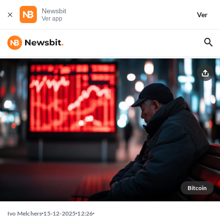
Newsbit
Ver
Ver app
Bitcoin
Ivo Melchers
15-12-2025
12:26