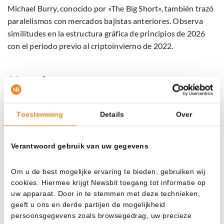
Michael Burry, conocido por «The Big Short», también trazó
paralelismos con mercados bajistas anteriores. Observa
similitudes en la estructura gráfica de principios de 2026
con el periodo previo al criptoinvierno de 2022.
Aún queda esperanza
No todos son pesimistas. La influyente firma de inversión
Bernstein predijo a principios de este año que Bitcoin
Toestemming
Details
Over
podría subir a 150.000 dólares en 2026. Según ellos, la
presión a la baja es temporal y la tendencia a largo plazo
Verantwoord gebruik van uw gegevens
sigue siendo positiva.
Om u de best mogelijke ervaring te bieden, gebruiken wij
Standard Chartered tampoco ha perdido la esperanza.
cookies. Hiermee krijgt Newsbit toegang tot informatie op
Aunque el banco ajustó su objetivo inicial de 150.000
uw apparaat. Door in te stemmen met deze technieken,
dólares, sigue apuntando a un incremento hacia los
geeft u ons en derde partijen de mogelijkheid
100.000 dólares. Según ellos, el mercado está impulsado
persoonsgegevens zoals browsegedrag, uw precieze