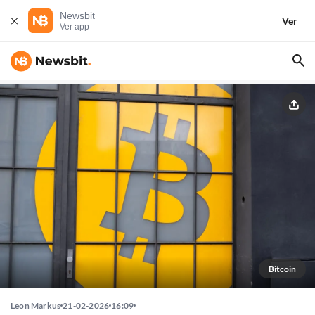
Newsbit
Ver
Ver app
Bitcoin
Leon Markus
21-02-2026
16:09