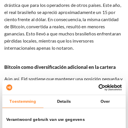
drástica que para los operadores de otros países. Este año,
el real brasileño se apreció aproximadamente un 15 por
ciento frente al dólar. En consecuencia, la misma cantidad
de Bitcoin, convertida a reales, resultó en menores
ganancias. Esto llevó a que muchos brasileños enfrentaran
pérdidas locales, mientras que los inversores
internacionales apenas lo notaron.
Bitcoin como diversificación adicional en la cartera
Aún así, Eid sostiene que mantener una posición pequeña y
fija en Bitcoin a largo plazo puede ayudar a diversificar los
riesgos. Esto se debe, según él, a que Bitcoin tiene poca
correlación con otros mercados.
Toestemming
Details
Over
Los datos internos del banco indican que la correlación
Verantwoord gebruik van uw gegevens
entre BITI11, el
ETF
de Bitcoin de Itaú, y los grandes índices