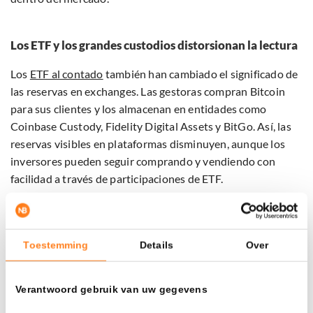
Los ETF y los grandes custodios distorsionan la lectura
Los
ETF al contado
también han cambiado el significado de
las reservas en exchanges. Las gestoras compran Bitcoin
para sus clientes y los almacenan en entidades como
Coinbase Custody, Fidelity Digital Assets y BitGo. Así, las
reservas visibles en plataformas disminuyen, aunque los
inversores pueden seguir comprando y vendiendo con
facilidad a través de participaciones de ETF.
Los ETF de Bitcoin en Estados Unidos ya poseen más de
641.400 BTC
(73.000 millones de dólares). Los ETF de
Toestemming
Details
Over
Ethereum gestionan además alrededor de
7,7 millones de
ETH
(13.700 millones de dólares). Estas monedas están
fuera de las plataformas de negociación tradicionales, pero
Verantwoord gebruik van uw gegevens
económicamente siguen disponibles.