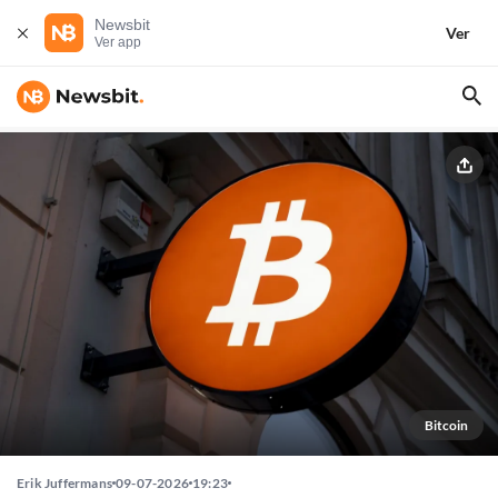
Newsbit
Ver
Ver app
Bitcoin
Erik Juffermans
09-07-2026
19:23